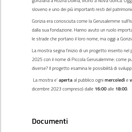
goriziana a Rožna Dolina, vicino a Nova Gorica. Oggi 
sloveno e uno dei più importanti resti del patrimoni
Gorizia era conosciuta come la Gerusalemme sull'Iso
dalla sua fondazione. Hanno avuto un ruolo importa
le strade che portano il loro nome, ma oggi a Gorizi
La mostra segna l'inizio di un progetto inserito nel
2025 con il nome di Piccola Gerusalemme: come può 
diverse? Il progetto esamina le possibilità di svilu
La mostra e'
aperta
al pubblico ogni
mercoledì
e
v
dicembre 2023 compreso) dalle
16:00
alle
18:00
.
Documenti