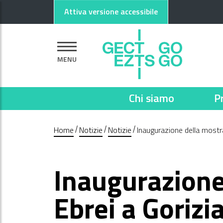
Vai al contenuto principale
Vai al footer
Attiva versione accessibile
MENU
Chi siamo
P
Home
Notizie
Notizie
Inaugurazione della mostra
Inaugurazione
Ebrei a Gorizi