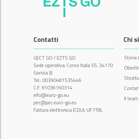
Contatti
Chi 
Storia 
GECT GO / EZTS GO
Sede operativa: Corso Italia 55, 34170
Obiett
Gorizia (I)
Struttu
Tel.: 00390481535446
C.F. 91036160314
Contatt
info@euro-go.eu
Il tea
pec@pec.euro-go.eu
Fattura elettronica (CDU): UF7T8L