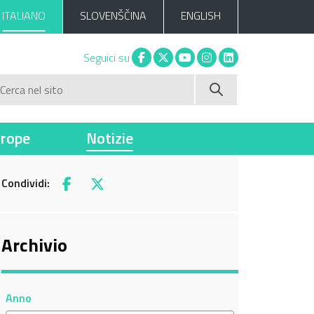
ITALIANO
SLOVENŠČINA
ENGLISH
Facebook
X
You tube
Instagram
Linkedin
Seguici su
Cerca nel sito
vrope
Notizie
Condividi:
Facebook
X
Archivio
Anno