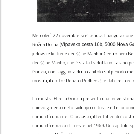
Mercoledì 22 novembre si e' tenuta l'inaugurazione d
Rožna Dolina (
Vipavska cesta 16b, 5000 Nova G
judovske kulturne dediščine Maribor Centro per i Ben
dediščine Maribo, che è stata tradotta in italiano p
Gorizia, con l'aggiunta di un capitolo sul periodo me
mostra, il dottor Renato Podbersič, e dal direttore d
La mostra Ebrei a Gorizia presenta una breve storia d
coinvolgimento nello sviluppo culturale ed economico
comunità durante l'Olocausto, il tentativo di ricost
comunità ebraica di Trieste nel 1969. Un capitolo sp