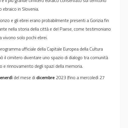
è il più grande cimitero ebraico conservato sul territorio
o ebraico in Slovenia.
nzo e gli ebrei erano probabilmente presenti a Gorizia fin
nte nella storia della città e del Paese, come testimoniano
a vivono solo pochi ebrei.
 programma ufficiale della Capitale Europea della Cultura
il cimitero diventare uno spazio di dialogo tra comunità
ppo e rinnovamento degli spazi della memoria.
enerdì
del mese di
dicembre
2023 (fino a mercoledì 27