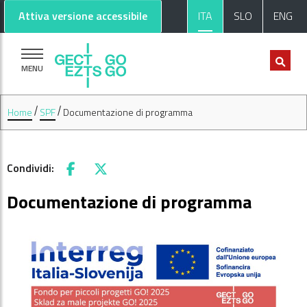
Vai al contenuto principale
Vai al footer
Attiva versione accessibile
ITA
SLO
ENG
MENU
Home
SPF
Documentazione di programma
Condividi:
Facebook
X
Documentazione di programma