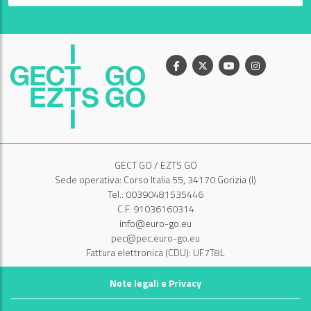
Facebook
X
Youtube
Instagram
GECT GO / EZTS GO
Sede operativa: Corso Italia 55, 34170 Gorizia (I)
Tel.: 00390481535446
C.F. 91036160314
info@euro-go.eu
pec@pec.euro-go.eu
Fattura elettronica (CDU): UF7T8L
Note legali e Privacy