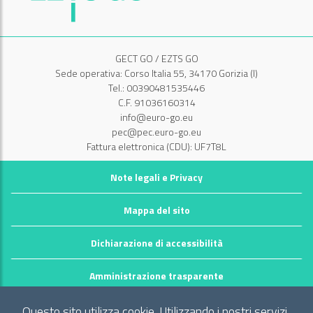
GECT GO / EZTS GO
Sede operativa: Corso Italia 55, 34170 Gorizia (I)
Tel.: 00390481535446
C.F. 91036160314
info@euro-go.eu
pec@pec.euro-go.eu
Fattura elettronica (CDU): UF7T8L
Note legali e Privacy
Mappa del sito
Dichiarazione di accessibilità
Amministrazione trasparente
©2026 GECT GO / EZTS GO
Questo sito utilizza cookie. Utilizzando i nostri servizi,