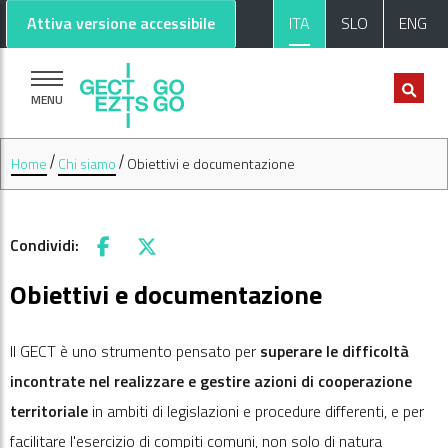
Vai al contenuto principale
Vai al footer
Attiva versione accessibile
ITA
SLO
ENG
MENU
Home
Chi siamo
Obiettivi e documentazione
Condividi:
Facebook
X
Obiettivi e documentazione
Il GECT è uno strumento pensato per
superare le difficoltà
incontrate nel realizzare e gestire azioni di cooperazione
territoriale
in ambiti di legislazioni e procedure differenti, e per
facilitare l'esercizio di compiti comuni, non solo di natura