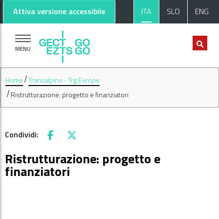
Vai al contenuto principale
Vai al footer
Attiva versione accessibile
ITA
SLO
ENG
MENU
Home
Transalpina - Trg Evrope
Ristrutturazione: progetto e finanziatori
Condividi:
Facebook
X
Ristrutturazione: progetto e
finanziatori