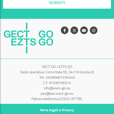
ISCRIVITI
Facebook
X
Youtube
Instagram
GECT GO / EZTS GO
Sede operativa: Corso Italia 55, 34170 Gorizia (I)
Tel.: 00390481535446
C.F. 91036160314
info@euro-go.eu
pec@pec.euro-go.eu
Fattura elettronica (CDU): UF7T8L
Note legali e Privacy