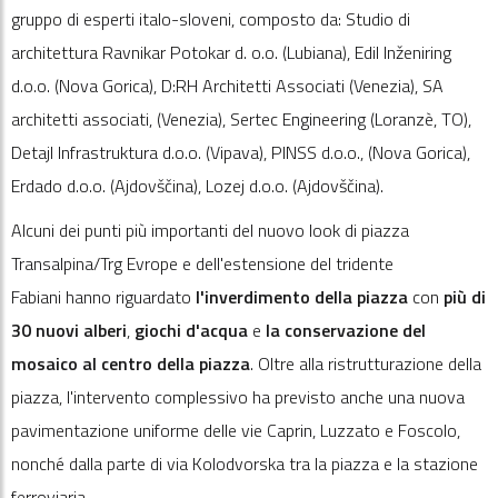
gruppo di esperti italo-sloveni, composto da: Studio di
architettura Ravnikar Potokar d. o.o. (Lubiana), Edil Inženiring
d.o.o. (Nova Gorica), D:RH Architetti Associati (Venezia), SA
architetti associati, (Venezia), Sertec Engineering (Loranzè, TO),
Detajl Infrastruktura d.o.o. (Vipava), PINSS d.o.o., (Nova Gorica),
Erdado d.o.o. (Ajdovščina), Lozej d.o.o. (Ajdovščina).
Alcuni dei punti più importanti del nuovo look di piazza
Transalpina/Trg Evrope e dell'estensione del tridente
Fabiani hanno riguardato
l'inverdimento della piazza
con
più di
30 nuovi alberi
,
giochi
d'acqua
e
la conservazione del
mosaico al centro della piazza
. Oltre alla ristrutturazione della
piazza, l'intervento complessivo ha previsto anche una nuova
pavimentazione uniforme delle vie Caprin, Luzzato e Foscolo,
nonché dalla parte di via Kolodvorska tra la piazza e la stazione
ferroviaria.