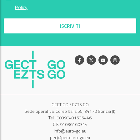
Policy
ISCRIVITI
Facebook
X
Youtube
Instagram
GECT GO / EZTS GO
Sede operativa: Corso Italia 55, 34170 Gorizia (I)
Tel.: 00390481535446
C.F. 91036160314
info@euro-go.eu
pec@pec.euro-go.eu