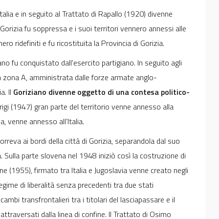
talia e in seguito al Trattato di Rapallo (1920) divenne
i Gorizia fu soppressa e i suoi territori vennero annessi alle
ero ridefiniti e fu ricostituita la Provincia di Gorizia.
no fu conquistato dall'esercito partigiano. In seguito agli
 in zona A, amministrata dalle forze armate anglo-
a. Il
Goriziano divenne oggetto di una contesa politico-
arigi (1947) gran parte del territorio venne annesso alla
a, venne annesso all’Italia.
correva ai bordi della città di Gorizia, separandola dal suo
. Sulla parte slovena nel 1948 iniziò così la costruzione di
e (1955), firmato tra Italia e Jugoslavia venne creato negli
egime di liberalità senza precedenti tra due stati
ambi transfrontalieri tra i titolari del lasciapassare e il
 attraversati dalla linea di confine. Il Trattato di Osimo