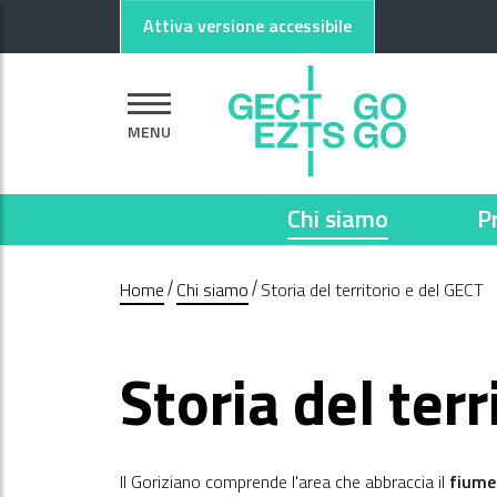
Vai al contenuto principale
Vai al footer
Attiva versione accessibile
MENU
Chi siamo
P
Home
Chi siamo
Storia del territorio e del GECT
Storia del ter
Il Goriziano comprende l'area che abbraccia il
fiume