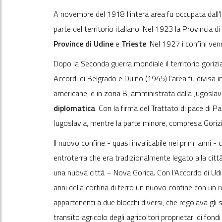
A novembre del 1918 l'intera area fu occupata dall'I
parte del territorio italiano. Nel 1923 la Provincia d
Province di Udine
e
Trieste
. Nel 1927 i confini venn
Dopo la Seconda guerra mondiale il territorio gorizia
Accordi di Belgrado e Duino (1945) l'area fu divisa
americane, e in zona B, amministrata dalla Jugoslavi
diplomatica
. Con la firma del Trattato di pace di P
Jugoslavia, mentre la parte minore, compresa Gorizi
Il nuovo confine - quasi invalicabile nei primi anni - 
entroterra che era tradizionalmente legato alla città
una nuova città – Nova Gorica. Con l'Accordo di Udin
anni della cortina di ferro un nuovo confine con un r
appartenenti a due blocchi diversi, che regolava gli sc
transito agricolo degli agricoltori proprietari di fondi