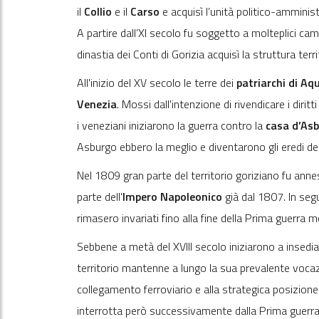
il
Collio
e il
Carso
e acquisì l’unità politico-amminist
A partire dall’XI secolo fu soggetto a molteplici cam
dinastia dei Conti di Gorizia acquisì la struttura ter
All'inizio del XV secolo le terre dei
patriarchi di Aqu
Venezia
. Mossi dall'intenzione di rivendicare i dirit
i veneziani iniziarono la guerra contro la
casa d’As
Asburgo ebbero la meglio e diventarono gli eredi dei 
Nel 1809 gran parte del territorio goriziano fu anne
parte dell'
Impero Napoleonico
già dal 1807. In segu
rimasero invariati fino alla fine della Prima guerra m
Sebbene a metà del XVIII secolo iniziarono a insediars
territorio mantenne a lungo la sua prevalente vocaz
collegamento ferroviario e alla strategica posizione
interrotta però successivamente dalla Prima guerra