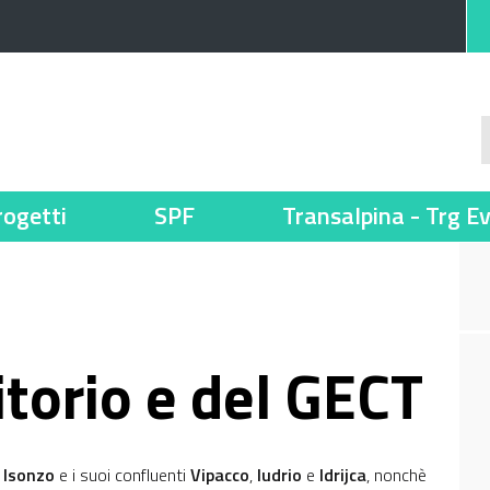
rogetti
SPF
Transalpina - Trg E
ritorio e del GECT
 Isonzo
e i suoi confluenti
Vipacco
,
Iudrio
e
Idrijca
, nonchè