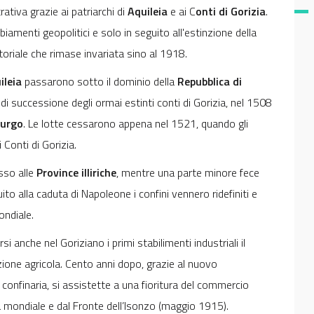
rativa grazie ai patriarchi di
Aquileia
e ai C
onti di Gorizia
.
biamenti geopolitici e solo in seguito all'estinzione della
ritoriale che rimase invariata sino al 1918.
ileia
passarono sotto il dominio della
Repubblica di
ti di successione degli ormai estinti conti di Gorizia, nel 1508
burgo
. Le lotte cessarono appena nel 1521, quando gli
Conti di Gorizia.
sso alle
Province illiriche
, mentre una parte minore fece
ito alla caduta di Napoleone i confini vennero ridefiniti e
ondiale.
i anche nel Goriziano i primi stabilimenti industriali il
ione agricola. Cento anni dopo, grazie al nuovo
 confinaria, si assistette a una fioritura del commercio
 mondiale e dal Fronte dell’Isonzo (maggio 1915).