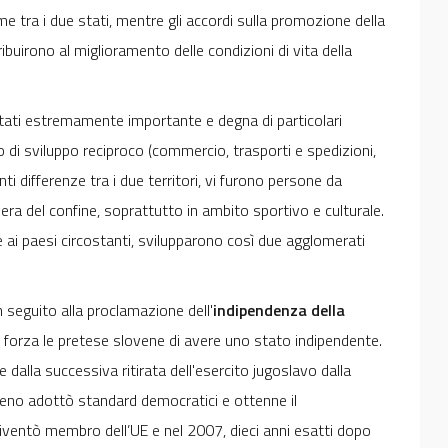
ime tra i due stati, mentre gli accordi sulla promozione della
buirono al miglioramento delle condizioni di vita della
i stati estremamente importante e degna di particolari
 di sviluppo reciproco (commercio, trasporti e spedizioni,
ti differenze tra i due territori, vi furono persone da
era del confine, soprattutto in ambito sportivo e culturale.
e ai paesi circostanti, svilupparono così due agglomerati
n seguito alla proclamazione dell'
indipendenza della
n forza le pretese slovene di avere uno stato indipendente.
e dalla successiva ritirata dell'esercito jugoslavo dalla
oveno adottò standard democratici e ottenne il
iventò membro dell’UE e nel 2007, dieci anni esatti dopo