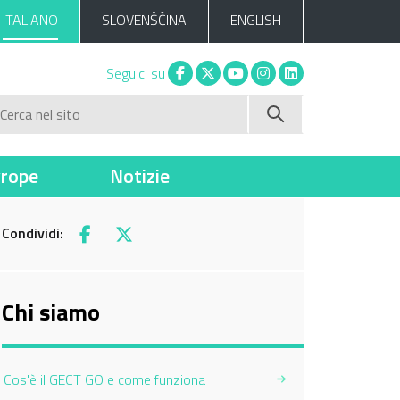
ITALIANO
SLOVENŠČINA
ENGLISH
Facebook
X
You tube
Instagram
Linkedin
Seguici su
Cerca nel sito
vrope
Notizie
Condividi:
Facebook
X
Chi siamo
Cos'è il GECT GO e come funziona