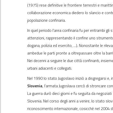
(1975) rese definitive le frontiere terrestri e maritt
collaborazione economica diedero lo slancio e contri
popolazione confinaria.
In quel periodo l'area confinaria fu per entrambi gl
attenzioni, rappresentando il confine uno strumento
dogana, polizia ed esercito, …). Nonostante le rilevan
ambedue le parti pronte a oltrepassare oltre la barri
Nei decenni a seguire le due città confinanti, insiem
urbani adiacenti e collegati.
Nel 1990 lo stato Jugoslavo iniziò a disgregarsi e, i
Slovenia
, l'armata Jugoslava cercò di stroncare co
La guerra durò dieci giorni e fu seguita da negoziati 
Slovenia. Nel corso degli anni a venire, lo stato sl
riconoscimento internazionale, cosicché nel 2004 d