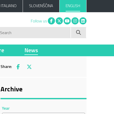
ITALIANO
SLOVENŠČINA
ENGLISH
Facebook
X
You tube
Instagram
Linkedin
Follow us
Search
re
News
Share:
Facebook
X
Archive
Year