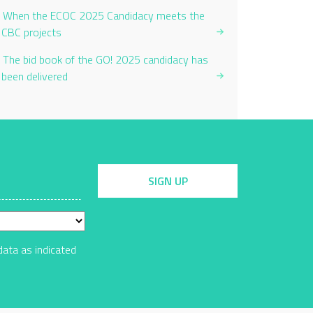
When the ECOC 2025 Candidacy meets the
CBC projects
The bid book of the GO! 2025 candidacy has
been delivered
SIGN UP
data as indicated