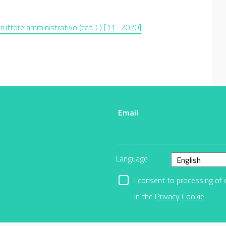
truttore amministrativo (cat. C) [11_2020]
Email
r
Language
I consent to processing of 
in the
Privacy Cookie