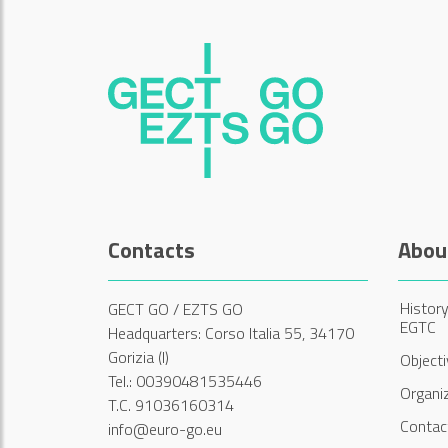
Contacts
Abou
History
GECT GO / EZTS GO
EGTC
Headquarters: Corso Italia 55, 34170
Gorizia (I)
Object
Tel.: 00390481535446
Organi
T.C. 91036160314
Contac
info@euro-go.eu