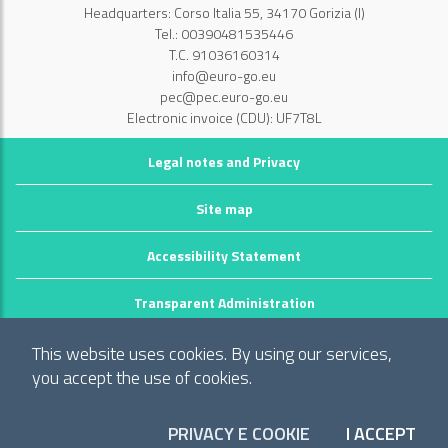
Headquarters: Corso Italia 55, 34170 Gorizia (I)
Tel.: 00390481535446
T.C. 91036160314
info@euro-go.eu
pec@pec.euro-go.eu
Electronic invoice (CDU): UF7T8L
Legal notes and Privacy
Site map
Accessibility Statement
Transparent Administration
©2026 GECT GO / EZTS GO
This website uses cookies. By using our services,
Realizzato da infoFactory Web Agency.
you accept the use of cookies.
European Grouping of Territorial Cooperation
PRIVACY E COOKIE
I ACCEPT
"Territory of municipalities: Comune di Gorizia (I), Mestna občina Nova
COO