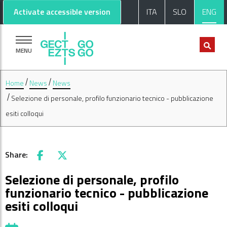
Go to main content
Go to footer
Activate accessible version
ITA
SLO
ENG
MENU
Home
News
News
Selezione di personale, profilo funzionario tecnico - pubblicazione
esiti colloqui
Share:
Facebook
X
Selezione di personale, profilo
funzionario tecnico - pubblicazione
esiti colloqui