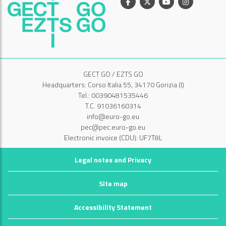
Facebook
X
Youtube
Instagram
GECT GO / EZTS GO
Headquarters: Corso Italia 55, 34170 Gorizia (I)
Tel.: 00390481535446
T.C. 91036160314
info@euro-go.eu
pec@pec.euro-go.eu
Electronic invoice (CDU): UF7T8L
Legal notes and Privacy
Site map
Accessibility Statement