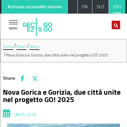
Go to main content
Go to footer
Activate accessible version
ITA
SLO
ENG
MENU
Home
News
News
Nova Gorica e Gorizia, due città unite nel progetto GO! 2025
Share:
Facebook
X
Nova Gorica e Gorizia, due città unite
nel progetto GO! 2025
08.05.2018