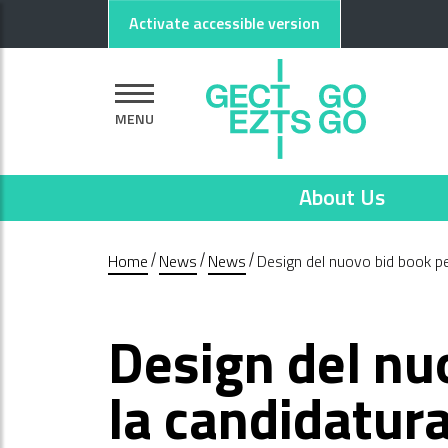
Go to main content
Go to footer
Activate accessible version
MENU
About Us
Home
News
News
Design del nuovo bid book p
Design del nu
la candidatu