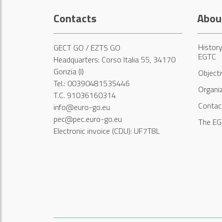
Contacts
Abou
History
GECT GO / EZTS GO
EGTC
Headquarters: Corso Italia 55, 34170
Gorizia (I)
Object
Tel.: 00390481535446
Organi
T.C. 91036160314
Contac
info@euro-go.eu
pec@pec.euro-go.eu
The EG
Electronic invoice (CDU): UF7T8L