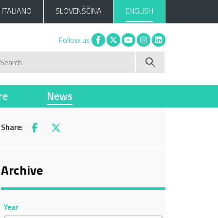
ITALIANO
SLOVENŠČINA
ENGLISH
Facebook
X
You tube
Instagram
Linkedin
Follow us
Search
re
News
Share:
Facebook
X
Archive
Year