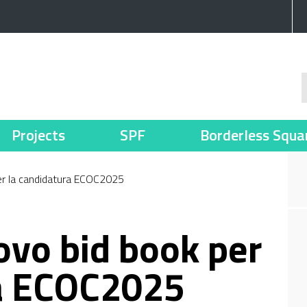
Projects
SPF
Borderless Squa
er la candidatura ECOC2025
ovo bid book per
ra ECOC2025