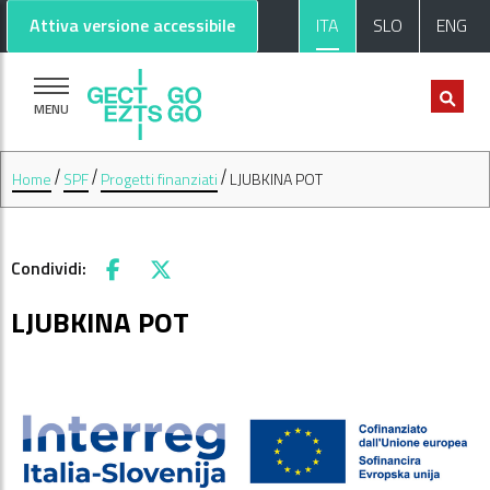
Vai al contenuto principale
Vai al footer
Attiva versione accessibile
ITA
SLO
ENG
MENU
Home
SPF
Progetti finanziati
LJUBKINA POT
Condividi:
Facebook
X
LJUBKINA POT