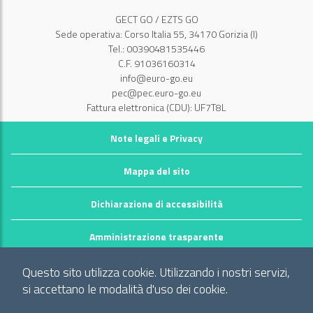
GECT GO / EZTS GO
Sede operativa: Corso Italia 55, 34170 Gorizia (I)
Tel.: 00390481535446
C.F. 91036160314
info@euro-go.eu
pec@pec.euro-go.eu
Fattura elettronica (CDU): UF7T8L
Note legali e Privacy
Mappa del sito
Dichiarazione di accessibilità
Amministrazione trasparente
©2026 GECT GO / EZTS GO
Questo sito utilizza cookie. Utilizzando i nostri servizi,
Realizzato da infoFactory Web Agency.
si accettano le modalità d'uso dei cookie.
Gruppo europeo di cooperazione territoriale