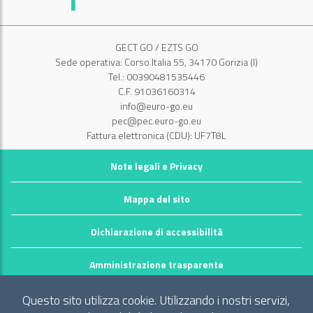
GECT GO / EZTS GO
Sede operativa: Corso Italia 55, 34170 Gorizia (I)
Tel.: 00390481535446
C.F. 91036160314
info@euro-go.eu
pec@pec.euro-go.eu
Fattura elettronica (CDU): UF7T8L
Note legali e Privacy
Mappa del sito
Dichiarazione di accessibilità
Amministrazione trasparente
©2026 GECT GO / EZTS GO
Questo sito utilizza cookie. Utilizzando i nostri servizi,
Realizzato da infoFactory Web Agency.