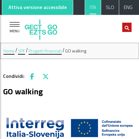
Vai al contenuto principale
Vai al footer
Attiva versione accessibile
ITA
SLO
ENG
MENU
Home
SPF
Progetti finanziati
GO walking
Condividi:
Facebook
X
GO walking