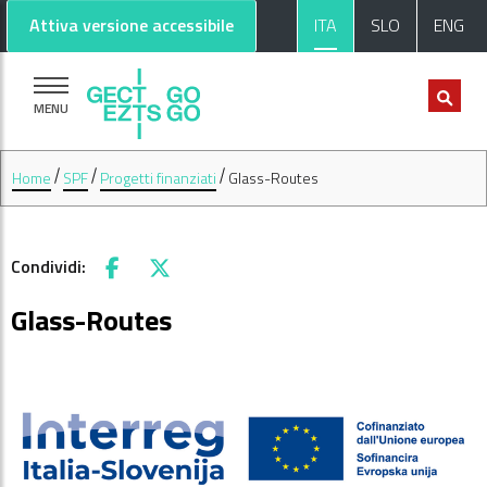
Vai al contenuto principale
Vai al footer
Attiva versione accessibile
ITA
SLO
ENG
MENU
Home
SPF
Progetti finanziati
Glass-Routes
Condividi:
Facebook
X
Glass-Routes