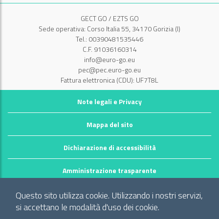
GECT GO / EZTS GO
Sede operativa: Corso Italia 55, 34170 Gorizia (I)
Tel.: 00390481535446
C.F. 91036160314
info@euro-go.eu
pec@pec.euro-go.eu
Fattura elettronica (CDU): UF7T8L
Note legali e Privacy
Mappa del sito
Dichiarazione di accessibilità
Amministrazione trasparente
©2026 GECT GO / EZTS GO
Questo sito utilizza cookie. Utilizzando i nostri servizi,
Realizzato da infoFactory Web Agency.
si accettano le modalità d'uso dei cookie.