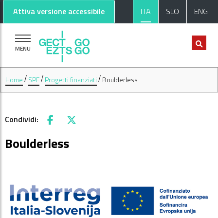
Vai al contenuto principale
Vai al footer
Attiva versione accessibile
ITA
SLO
ENG
MENU
Home
SPF
Progetti finanziati
Boulderless
Condividi:
Facebook
X
Boulderless