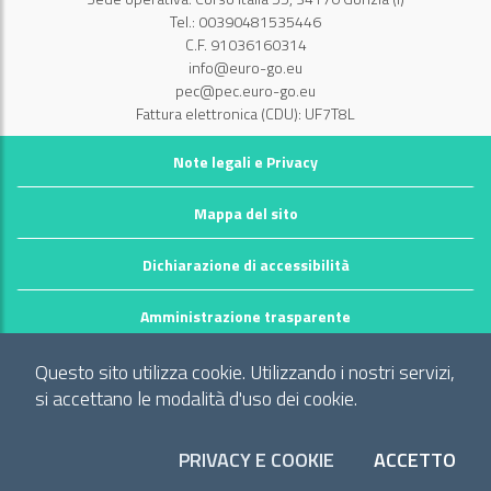
Tel.: 00390481535446
C.F. 91036160314
info@euro-go.eu
pec@pec.euro-go.eu
Fattura elettronica (CDU): UF7T8L
Note legali e Privacy
Mappa del sito
Dichiarazione di accessibilità
Amministrazione trasparente
©2026 GECT GO / EZTS GO
Questo sito utilizza cookie. Utilizzando i nostri servizi,
Realizzato da infoFactory Web Agency.
si accettano le modalità d'uso dei cookie.
Gruppo europeo di cooperazione territoriale
"Territorio dei comuni: Comune di Gorizia (I), Mestna občina Nova
PRIVACY E COOKIE
ACCETTO
I CO
Gorica (Slo) e Občina Šempeter-Vrtojba (Slo)"