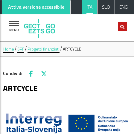
Vai al contenuto principale
Vai al footer
Attiva versione accessibile
ITA
SLO
ENG
MENU
Home
SPF
Progetti finanziati
ARTCYCLE
Condividi:
Facebook
X
ARTCYCLE