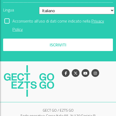
Lingua
Acconsento all'uso di dati come indicato nella
Privacy
Policy
ISCRIVITI
Facebook
X
Youtube
Instagram
GECT GO / EZTS GO
Sede operativa: Corso Italia 55, 34170 Gorizia (I)