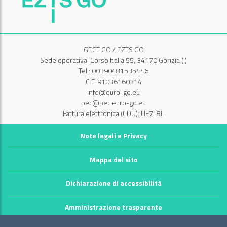
GECT GO / EZTS GO
Sede operativa: Corso Italia 55, 34170 Gorizia (I)
Tel.: 00390481535446
C.F. 91036160314
info@euro-go.eu
pec@pec.euro-go.eu
Fattura elettronica (CDU): UF7T8L
Note legali e Privacy
Mappa del sito
Dichiarazione di accessibilità
Amministrazione trasparente