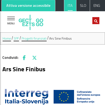
Vai al contenuto principale
Vai al footer
Attiva versione accessibile
ITA
SLO
ENG
MENU
Home
SPF
Progetti finanziati
Ars Sine Finibus
Condividi:
Facebook
X
Ars Sine Finibus