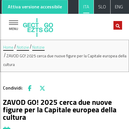
Vai al contenuto principale
Vai al footer
Attiva versione accessibile
ITA
SLO
ENG
MENU
Home
Notizie
Notizie
ZAVOD GO! 2025 cerca due nuove figure per la Capitale europea della
cultura
Condividi:
Facebook
X
ZAVOD GO! 2025 cerca due nuove
figure per la Capitale europea della
cultura