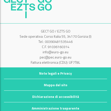
GECT GO / EZTS GO
Sede operativa: Corso Italia 55, 34170 Gorizia (I)
Tel.: 00390481535446
C.F. 91036160314
info@euro-go.eu
pec@pec.euro-go.eu
Fattura elettronica (CDU): UF7T8L
Note legali e Privacy
Mappa del sito
Dichiarazione di accessibilità
Amministrazione trasparente