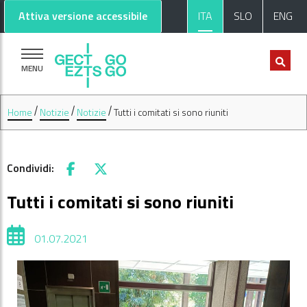
Vai al contenuto principale
Vai al footer
Attiva versione accessibile
ITA
SLO
ENG
MENU
Home
Notizie
Notizie
Tutti i comitati si sono riuniti
Condividi:
Facebook
X
Tutti i comitati si sono riuniti
01.07.2021