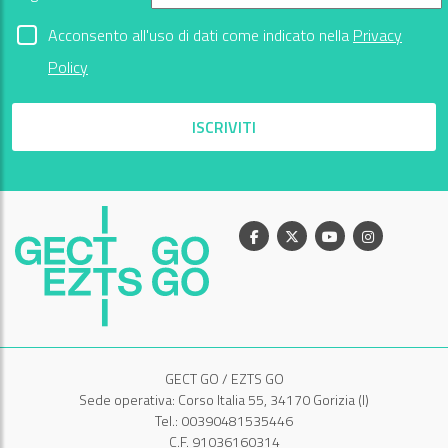
Acconsento all'uso di dati come indicato nella
Privacy
Policy
ISCRIVITI
Facebook
X
Youtube
Instagram
GECT GO / EZTS GO
Sede operativa: Corso Italia 55, 34170 Gorizia (I)
Tel.: 00390481535446
C.F. 91036160314