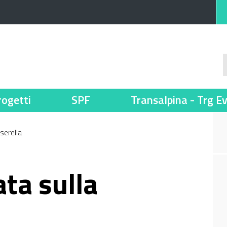
rogetti
SPF
Transalpina - Trg E
serella
ta sulla