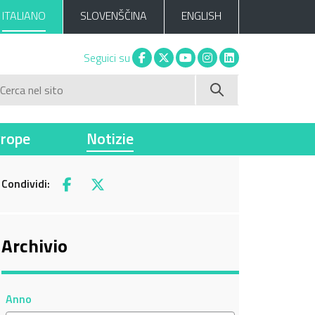
ITALIANO
SLOVENŠČINA
ENGLISH
Facebook
X
You tube
Instagram
Linkedin
Seguici su
Cerca nel sito
vrope
Notizie
Condividi:
Facebook
X
Archivio
Anno