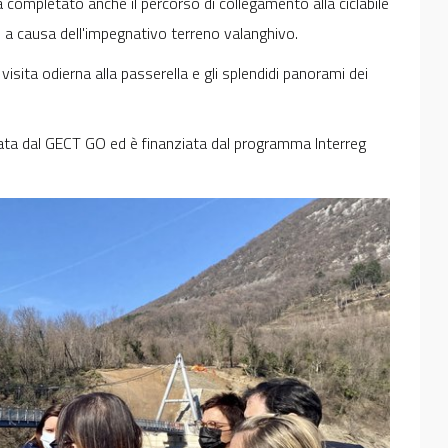
à completato anche il percorso di collegamento alla ciclabile
 a causa dell'impegnativo terreno valanghivo.
isita odierna alla passerella e gli splendidi panorami dei
zzata dal GECT GO ed è finanziata dal programma Interreg