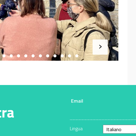
›
Email
tra
Lingua