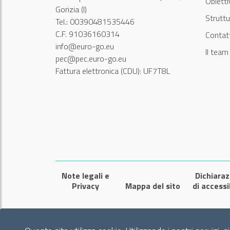
Obiett
Gorizia (I)
Struttu
Tel.: 00390481535446
C.F. 91036160314
Contatt
info@euro-go.eu
Il tea
pec@pec.euro-go.eu
Fattura elettronica (CDU): UF7T8L
Note legali e
Dichiaraz
Privacy
Mappa del sito
di accessi