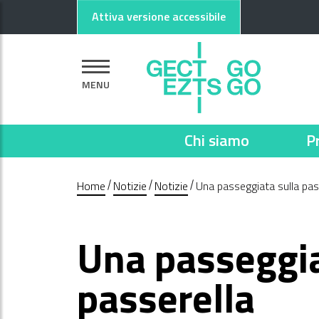
Vai al contenuto principale
Vai al footer
Attiva versione accessibile
MENU
Chi siamo
P
Home
Notizie
Notizie
Una passeggiata sulla pas
Una passeggia
passerella