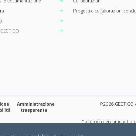
ivi e documentazione
Collaborazioni
ra
Progetti e collaborazioni conclu
i
m GECT GO
ione
Amministrazione
©2026 GECT GO 
bilità
trasparente
"Territorio dei comuni: Com