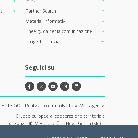
Jems
si
Partner Search
Materiali informativi
Linee guida per la comunicazione
Progetti finanziati
Seguici su
Facebook
X
YouTube
Instagram
Linkedin
/ EZTS GO
-
Realizzato da infoFactory Web Agency.
Gruppo europeo di cooperazione territoriale
une di Gorizia (I), Mestna občina Nova Gorica (Slo) e
Občina Šempeter-Vrtojba (Slo)"