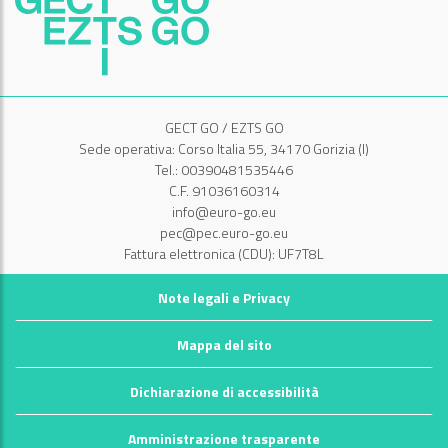
GECT GO / EZTS GO
Sede operativa: Corso Italia 55, 34170 Gorizia (I)
Tel.: 00390481535446
C.F. 91036160314
info@euro-go.eu
pec@pec.euro-go.eu
Fattura elettronica (CDU): UF7T8L
Note legali e Privacy
Mappa del sito
Dichiarazione di accessibilità
Amministrazione trasparente