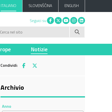
ITALIANO
SLOVENŠČINA
ENGLISH
Facebook
X
You tube
Instagram
Linkedin
Seguici su
Cerca nel sito
vrope
Notizie
Condividi:
Facebook
X
Archivio
Anno