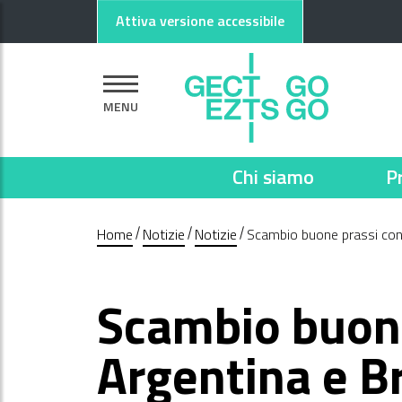
Vai al contenuto principale
Vai al footer
Attiva versione accessibile
MENU
Chi siamo
P
Home
Notizie
Notizie
Scambio buone prassi con 
Scambio buone
Argentina e Br