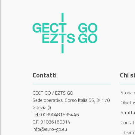
Contatti
Chi 
Storia 
GECT GO / EZTS GO
Sede operativa: Corso Italia 55, 34170
Obiett
Gorizia (I)
Struttu
Tel.: 00390481535446
C.F. 91036160314
Contatt
info@euro-go.eu
Il tea