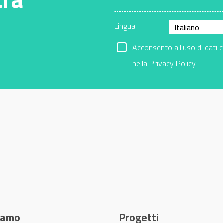
Lingua
Acconsento all'uso di dati 
nella
Privacy Policy
siamo
Progetti