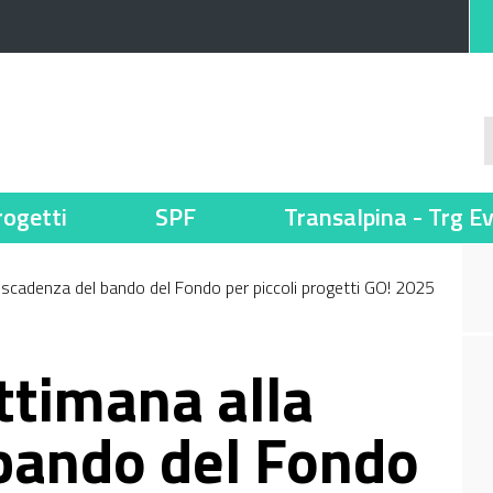
rogetti
SPF
Transalpina - Trg E
scadenza del bando del Fondo per piccoli progetti GO! 2025
timana alla
bando del Fondo