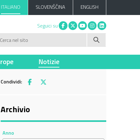
ITALIANO
SLOVENŠČINA
ENGLISH
Facebook
X
You tube
Instagram
Linkedin
Seguici su
Cerca nel sito
vrope
Notizie
Condividi:
Facebook
X
Archivio
Anno