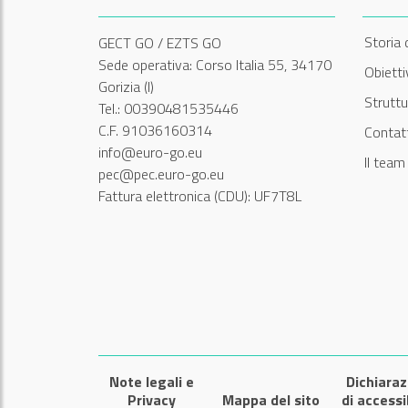
Storia 
GECT GO / EZTS GO
Sede operativa: Corso Italia 55, 34170
Obiett
Gorizia (I)
Struttu
Tel.: 00390481535446
C.F. 91036160314
Contatt
info@euro-go.eu
Il tea
pec@pec.euro-go.eu
Fattura elettronica (CDU): UF7T8L
Note legali e
Dichiaraz
Privacy
Mappa del sito
di accessi