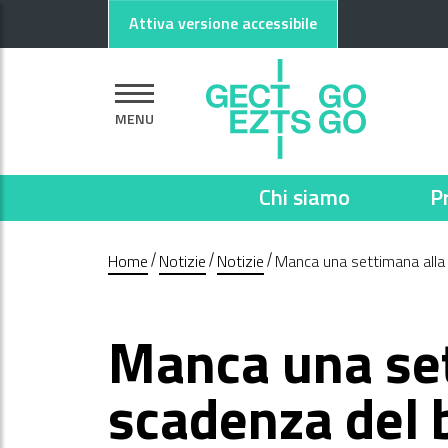
Vai al contenuto principale
Vai al footer
Attiva versione accessibile
MENU
Chi siamo
P
Home
Notizie
Notizie
Manca una settimana alla 
Manca una set
scadenza del 