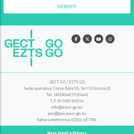
ISCRIVITI
Facebook
X
Youtube
Instagram
GECT GO / EZTS GO
Sede operativa: Corso Italia 55, 34170 Gorizia (I)
Tel.: 00390481535446
C.F. 91036160314
info@euro-go.eu
pec@pec.euro-go.eu
Fattura elettronica (CDU): UF7T8L
Note legali e Privacy