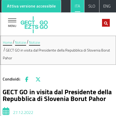
Vai al contenuto principale
Vai al footer
Attiva versione accessibile
ITA
SLO
ENG
MENU
Home
Notizie
Notizie
GECT GO in visita dal Presidente della Repubblica di Slovenia Borut
Pahor
Condividi:
Facebook
X
GECT GO in visita dal Presidente della
Repubblica di Slovenia Borut Pahor
27.12.2022