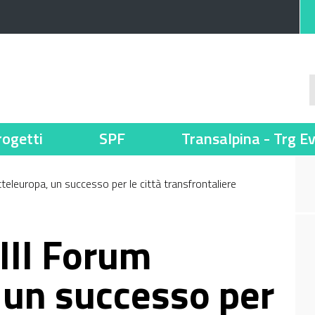
rogetti
SPF
Transalpina - Trg E
tteleuropa, un successo per le città transfrontaliere
III Forum
 un successo per