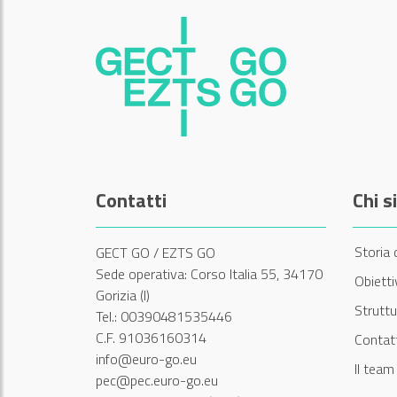
Contatti
Chi 
Storia 
GECT GO / EZTS GO
Sede operativa: Corso Italia 55, 34170
Obiett
Gorizia (I)
Struttu
Tel.: 00390481535446
C.F. 91036160314
Contatt
info@euro-go.eu
Il tea
pec@pec.euro-go.eu