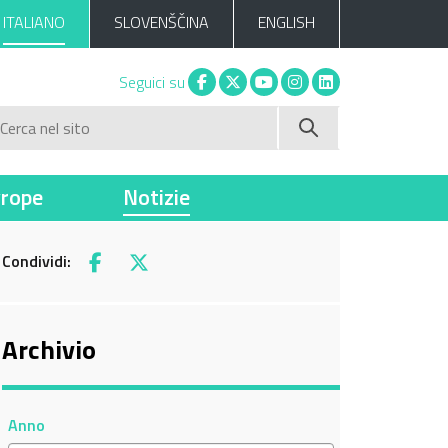
ITALIANO
SLOVENŠČINA
ENGLISH
Facebook
X
You tube
Instagram
Linkedin
Seguici su
Cerca nel sito
vrope
Notizie
Condividi:
Facebook
X
Archivio
Anno