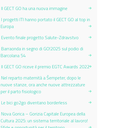
Il GECT GO ha una nuova immagine
I progetti ITI hanno portato il GECT GO al top in
Europa
Evento finale progetto Salute-Zdravstvo
Barraonda in segno di GO!2025 sul podio di
Barcolana 54
Il GECT GO riceve il premio EGTC Awards 2022
Nel reparto maternità a Šempeter, dopo le
nuove stanze, ora anche nuove attrezzature
per il parto fisiologico
Le bici go2go diventano borderless
Nova Gorica – Gorizia Capitale Europea della
Cultura 2025: un sistema territoriale al lavoro!
Sfide e opportunità per il territorio