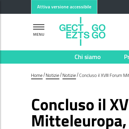
Vai al contenuto principale
Vai al footer
Attiva versione accessibile
MENU
Chi siamo
P
Home
Notizie
Notizie
Concluso il XVIII Forum Mi
Concluso il XV
Mitteleuropa,