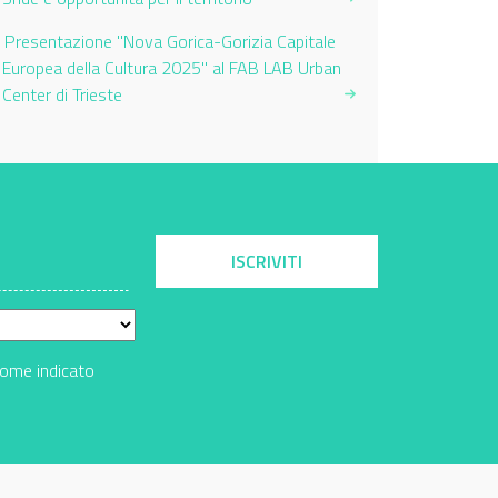
Presentazione "Nova Gorica-Gorizia Capitale
Europea della Cultura 2025" al FAB LAB Urban
Center di Trieste
ISCRIVITI
come indicato