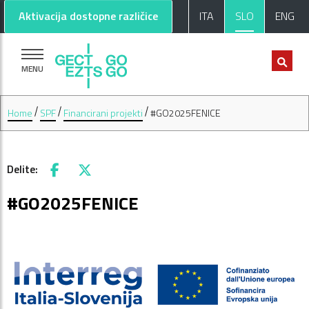
Pojdi na glavno vsebino
Pojdi na nogo strani
Aktivacija dostopne različice
ITA
SLO
ENG
MENU
Home
SPF
Financirani projekti
#GO2025FENICE
Delite:
Facebook
X
#GO2025FENICE