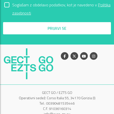
Soglašam z obdelavo podatkov, kot je navedeno v
Politika
zasebnosti
PRIJAVI SE
Facebook
X
Youtube
Instagram
GECT GO / EZTS GO
Operativni sedež: Corso Italia 55, 34170 Gorizia (I)
Tel.: 00390481535446
C.F. 91036160314
info@euro-go.eu