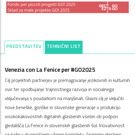
PREDSTAVITEV
TEHNIČNI LIST
Venezia con La Fenice per #GO2025
Cilj projektnih partnerjev je premagovanje jezikovnih in kulturnih
ovir ter spodbujanje trajnostnega razvoja in socialnega
vključevanja s poudarkom na manjšinah. Glavni cilj je vključiti
nove beneške, goriške in slovenske generacije v produkcijo
visokokakovostnih digitalnih glasbenih vsebin ob podpori
gledališča La Fenice in slovenskih glasbenih šol. Inovativnost
se kaže v dvojezičnem učnem kompletu, čezmejni glasbeni