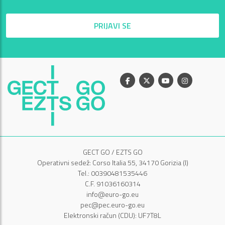
PRIJAVI SE
Facebook
X
Youtube
Instagram
GECT GO / EZTS GO
Operativni sedež: Corso Italia 55, 34170 Gorizia (I)
Tel.: 00390481535446
C.F. 91036160314
info@euro-go.eu
pec@pec.euro-go.eu
Elektronski račun (CDU): UF7T8L