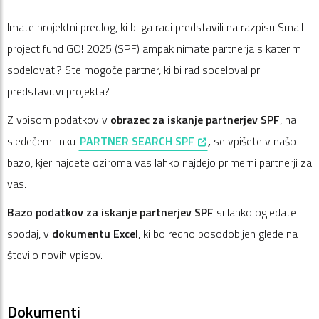
Imate projektni predlog, ki bi ga radi predstavili na razpisu Small
project fund GO! 2025 (SPF) ampak nimate partnerja s katerim
sodelovati? Ste mogoče partner, ki bi rad sodeloval pri
predstavitvi projekta?
Z vpisom podatkov v
obrazec za iskanje partnerjev SPF
, na
, opens in a new window
sledečem linku
PARTNER SEARCH SPF
,
se vpišete v našo
bazo, kjer najdete oziroma vas lahko najdejo primerni partnerji za
vas.
Bazo podatkov za iskanje partnerjev SPF
si lahko ogledate
spodaj, v
dokumentu Excel
, ki bo redno posodobljen glede na
število novih vpisov.
Dokumenti