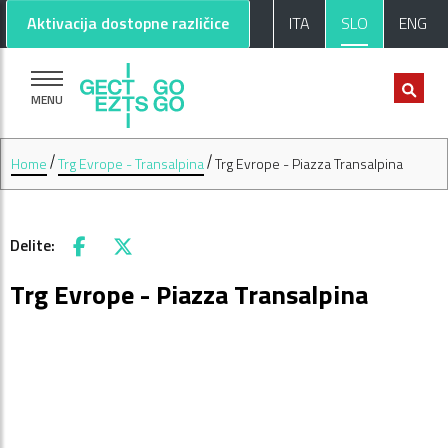
Pojdi na glavno vsebino
Pojdi na nogo strani
Aktivacija dostopne različice
ITA
SLO
ENG
MENU
Home
Trg Evrope - Transalpina
Trg Evrope - Piazza Transalpina
Delite:
Facebook
X
Trg Evrope - Piazza Transalpina