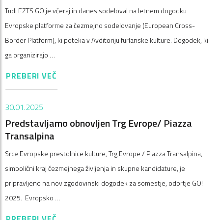
Tudi EZTS GO je včeraj in danes sodeloval na letnem dogodku
Evropske platforme za čezmejno sodelovanje (European Cross-
Border Platform), ki poteka v Avditoriju furlanske kulture. Dogodek, ki
ga organizirajo …
PREBERI VEČ
30.01.2025
Predstavljamo obnovljen Trg Evrope/ Piazza
Transalpina
Srce Evropske prestolnice kulture, Trg Evrope / Piazza Transalpina,
simbolični kraj čezmejnega življenja in skupne kandidature, je
pripravljeno na nov zgodovinski dogodek za somestje, odprtje GO!
2025. Evropsko …
PREBERI VEČ