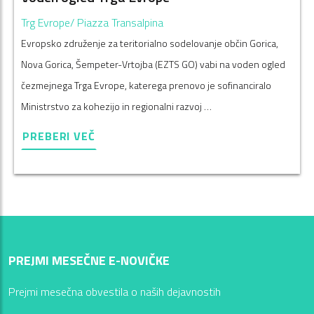
Trg Evrope/ Piazza Transalpina
Evropsko združenje za teritorialno sodelovanje občin Gorica,
Nova Gorica, Šempeter-Vrtojba (EZTS GO) vabi na voden ogled
čezmejnega Trga Evrope, katerega prenovo je sofinanciralo
Ministrstvo za kohezijo in regionalni razvoj …
PREBERI VEČ
PREJMI MESEČNE E-NOVIČKE
Prejmi mesečna obvestila o naših dejavnostih