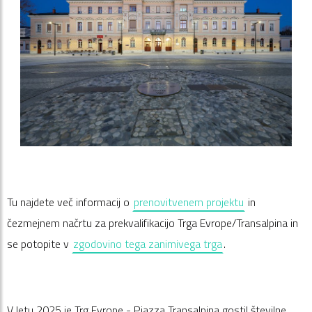
Tu najdete več informacij o
prenovitvenem projektu
in
čezmejnem načrtu za prekvalifikacijo Trga Evrope/Transalpina in
se potopite v
zgodovino tega zanimivega trga
.
V letu 2025 je Trg Evrope - Piazza Transalpina gostil številne