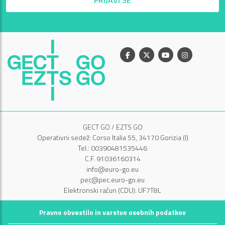
PRIJAVI SE
Facebook
X
Youtube
Instagram
GECT GO / EZTS GO
Operativni sedež: Corso Italia 55, 34170 Gorizia (I)
Tel.: 00390481535446
C.F. 91036160314
info@euro-go.eu
pec@pec.euro-go.eu
Elektronski račun (CDU): UF7T8L
Pravno obvestilo in varstvo osebnih podatkov