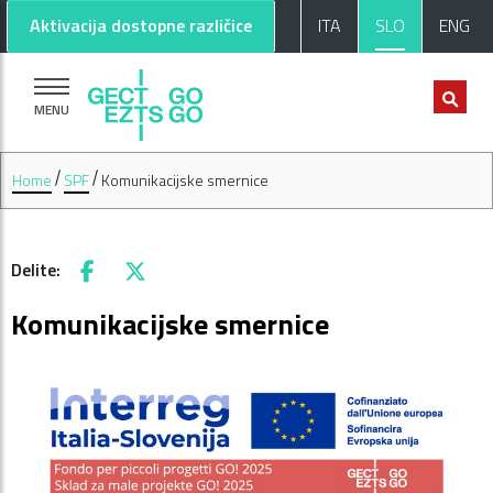
Pojdi na glavno vsebino
Pojdi na nogo strani
Aktivacija dostopne različice
ITA
SLO
ENG
MENU
Home
SPF
Komunikacijske smernice
Delite:
Facebook
X
Komunikacijske smernice