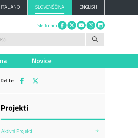
ITALIANO
SLOVENŠČINA
ENGLISH
Facebook
X
You tube
Instagram
Linkedin
Sledi nam
Išči
ina
Novice
Delite:
Facebook
X
Projekti
Aktivni Projekti