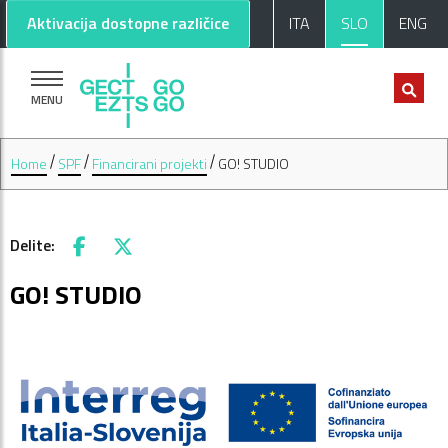
Pojdi na glavno vsebino
Pojdi na nogo strani
Aktivacija dostopne različice
ITA
SLO
ENG
MENU
Home
SPF
Financirani projekti
GO! STUDIO
Delite:
Facebook
X
GO! STUDIO