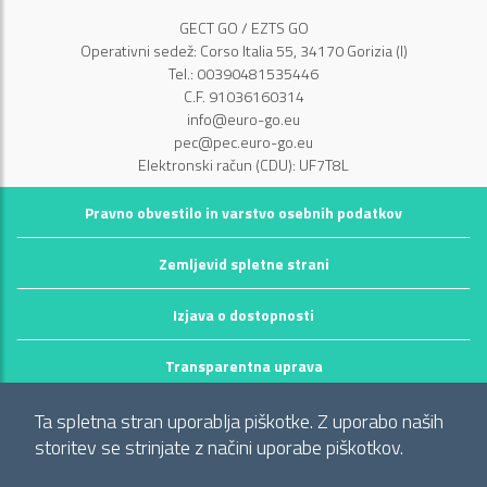
GECT GO / EZTS GO
Operativni sedež: Corso Italia 55, 34170 Gorizia (I)
Tel.: 00390481535446
C.F. 91036160314
info@euro-go.eu
pec@pec.euro-go.eu
Elektronski račun (CDU): UF7T8L
Pravno obvestilo in varstvo osebnih podatkov
Zemljevid spletne strani
Izjava o dostopnosti
Transparentna uprava
©2026 GECT GO / EZTS GO
Ta spletna stran uporablja piškotke. Z uporabo naših
Realizzato da infoFactory Web Agency.
storitev se strinjate z načini uporabe piškotkov.
Evropsko združenje za teritorialno sodelovanje