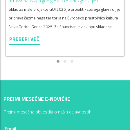
https://maps.app.goo.gl/9G9Y5WrKNgSFRiqn9
Sklad za male projekte GO! 2025 je projekt katerega glavni cilj je
priprava čezmejnega teritorija na Evropsko prestolnico kulture
Nova Gorica-Gorica 2025. Za financiranje v sklopu sklada se …
PREBERI VEČ
PREJMI MESEČNE E-NOVIČKE
Prejmi mesečna obvestila o naših dejavnostih
Email