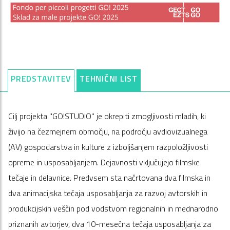
PREDSTAVITEV
TEHNIČNI LIST
Cilj projekta "GO!STUDIO" je okrepiti zmogljivosti mladih, ki
živijo na čezmejnem območju, na področju avdiovizualnega
(AV) gospodarstva in kulture z izboljšanjem razpoložljivosti
opreme in usposabljanjem. Dejavnosti vključujejo filmske
tečaje in delavnice. Predvsem sta načrtovana dva filmska in
dva animacijska tečaja usposabljanja za razvoj avtorskih in
produkcijskih veščin pod vodstvom regionalnih in mednarodno
priznanih avtorjev, dva 10-mesečna tečaja usposabljanja za