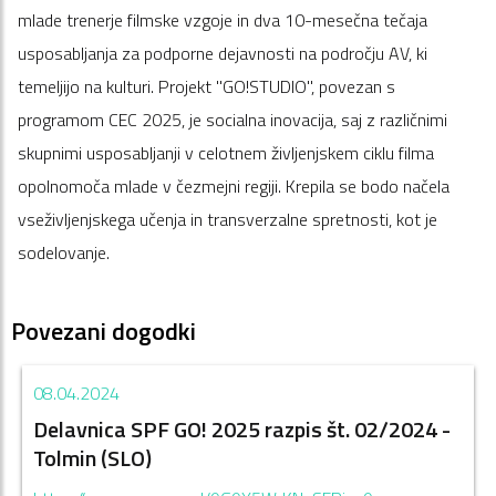
mlade trenerje filmske vzgoje in dva 10-mesečna tečaja
usposabljanja za podporne dejavnosti na področju AV, ki
temeljijo na kulturi. Projekt "GO!STUDIO", povezan s
programom CEC 2025, je socialna inovacija, saj z različnimi
skupnimi usposabljanji v celotnem življenjskem ciklu filma
opolnomoča mlade v čezmejni regiji. Krepila se bodo načela
vseživljenjskega učenja in transverzalne spretnosti, kot je
sodelovanje.
Povezani dogodki
08.04.2024
Delavnica SPF GO! 2025 razpis št. 02/2024 -
Tolmin (SLO)