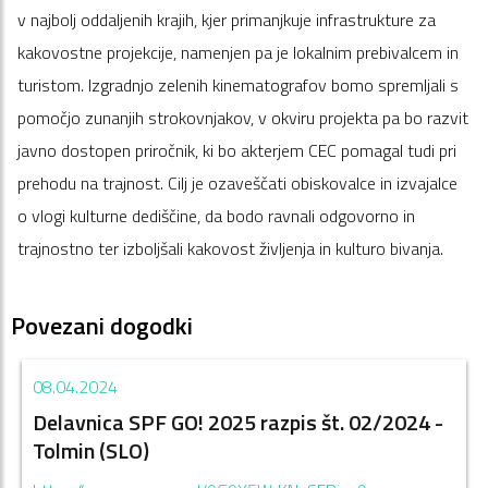
v najbolj oddaljenih krajih, kjer primanjkuje infrastrukture za
kakovostne projekcije, namenjen pa je lokalnim prebivalcem in
turistom. Izgradnjo zelenih kinematografov bomo spremljali s
pomočjo zunanjih strokovnjakov, v okviru projekta pa bo razvit
javno dostopen priročnik, ki bo akterjem CEC pomagal tudi pri
prehodu na trajnost. Cilj je ozaveščati obiskovalce in izvajalce
o vlogi kulturne dediščine, da bodo ravnali odgovorno in
trajnostno ter izboljšali kakovost življenja in kulturo bivanja.
Povezani dogodki
08.04.2024
Delavnica SPF GO! 2025 razpis št. 02/2024 -
Tolmin (SLO)