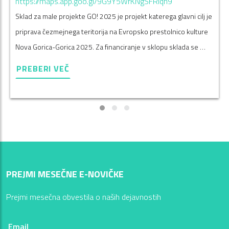
https://maps.app.goo.gl/9G9Y5WrKNgSFRiqn9
Sklad za male projekte GO! 2025 je projekt katerega glavni cilj je
priprava čezmejnega teritorija na Evropsko prestolnico kulture
Nova Gorica-Gorica 2025. Za financiranje v sklopu sklada se …
PREBERI VEČ
PREJMI MESEČNE E-NOVIČKE
Prejmi mesečna obvestila o naših dejavnostih
Email