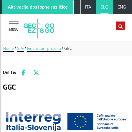
Pojdi na glavno vsebino
Pojdi na nogo strani
Aktivacija dostopne različice
ITA
SLO
ENG
MENU
Home
SPF
Financirani projekti
GGC
Delite:
Facebook
X
GGC