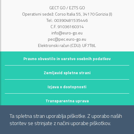
GECT GO / EZTS GO
Operativni sedež: Corso Italia 55, 34170 Gorizia (I)
Tel.: 00390481535446
C.F. 91036160314
info@euro-go.eu
pec@pec.euro-go.eu
Elektronski račun (CDU): UF7T8L
Pravno obvestilo in varstvo osebnih podatkov
Zemljevid spletne strani
Izjava o dostopnosti
Transparentna uprava
©2026 GECT GO / EZTS GO
Ta spletna stran uporablja piškotke. Z uporabo naših
Realizzato da infoFactory Web Agency.
storitev se strinjate z načini uporabe piškotkov.
Evropsko združenje za teritorialno sodelovanje