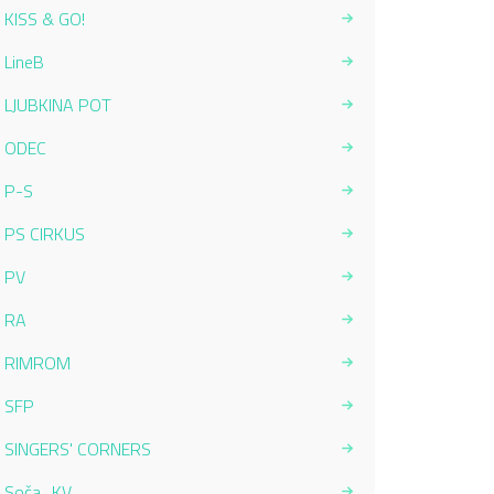
KISS & GO!
LineB
LJUBKINA POT
ODEC
P-S
PS CIRKUS
PV
RA
RIMROM
SFP
SINGERS' CORNERS
Soča_KV