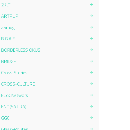
2KLT
ARTPUP
aSmug
B.G.A.F.
BORDERLESS OKUS
BRIDGE
Cross Stories
CROSS-CULTURE
ECoCNetwork
ENO(SATIRA)
GGC
Glass-Routes