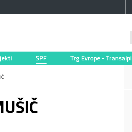
jekti
SPF
Trg Evrope - Transalp
IČ
UŠIČ