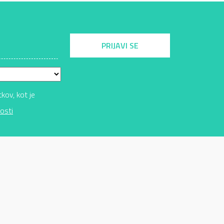
PRIJAVI SE
ov, kot je
osti