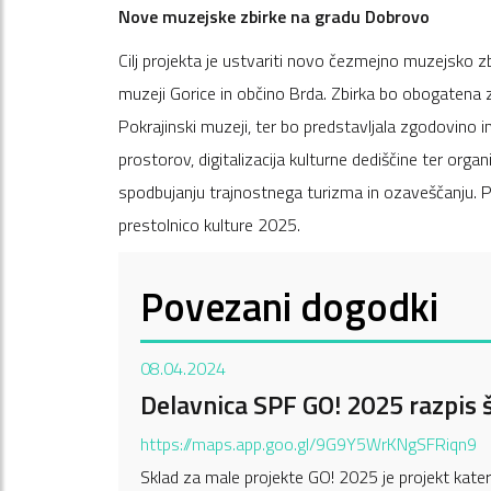
Nove muzejske zbirke na gradu Dobrovo
Cilj projekta je ustvariti novo čezmejno muzejsko 
muzeji Gorice in občino Brda. Zbirka bo obogatena z 
Pokrajinski muzeji, ter bo predstavljala zgodovino
prostorov, digitalizacija kulturne dediščine ter org
spodbujanju trajnostnega turizma in ozaveščanju. P
prestolnico kulture 2025.
Povezani dogodki
08.04.2024
Delavnica SPF GO! 2025 razpis 
https://maps.app.goo.gl/9G9Y5WrKNgSFRiqn9
Sklad za male projekte GO! 2025 je projekt katere