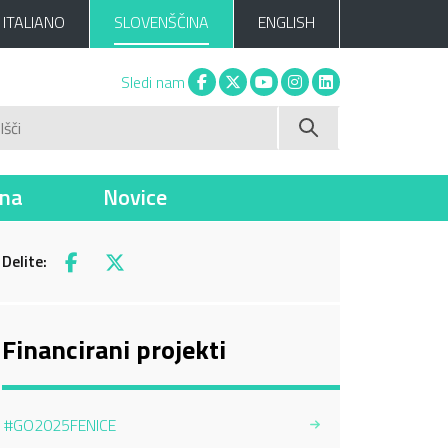
ITALIANO
SLOVENŠČINA
ENGLISH
Facebook
X
You tube
Instagram
Linkedin
Sledi nam
Išči
ina
Novice
Delite:
Facebook
X
Financirani projekti
#GO2025FENICE