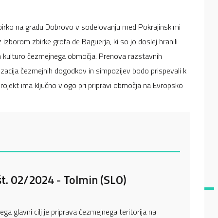
zbirko na gradu Dobrovo v sodelovanju med Pokrajinskimi
izborom zbirke grofa de Baguerja, ki so jo doslej hranili
 in kulturo čezmejnega območja. Prenova razstavnih
anizacija čezmejnih dogodkov in simpozijev bodo prispevali k
rojekt ima ključno vlogo pri pripravi območja na Evropsko
št. 02/2024 - Tolmin (SLO)
ga glavni cilj je priprava čezmejnega teritorija na