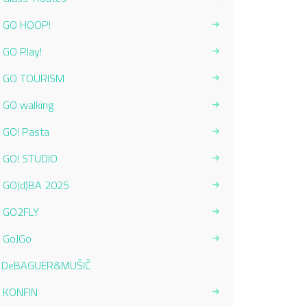
GO HOOP!
GO Play!
GO TOURISM
GO walking
GO! Pasta
GO! STUDIO
GO(d)BA 2025
GO2FLY
GoJGo
Current Page:
DeBAGUER&MUŠIČ
KONFIN