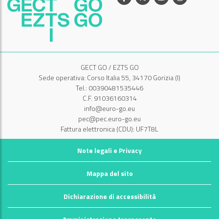
GECT GO / EZTS GO
Sede operativa: Corso Italia 55, 34170 Gorizia (I)
Tel.: 00390481535446
C.F. 91036160314
info@euro-go.eu
pec@pec.euro-go.eu
Fattura elettronica (CDU): UF7T8L
Note legali e Privacy
Mappa del sito
Dichiarazione di accessibilità