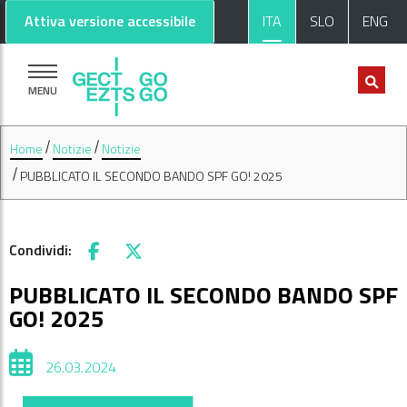
Vai al contenuto principale
Vai al footer
Attiva versione accessibile
ITA
SLO
ENG
MENU
Home
Notizie
Notizie
PUBBLICATO IL SECONDO BANDO SPF GO! 2025
Condividi:
Facebook
X
PUBBLICATO IL SECONDO BANDO SPF
GO! 2025
26.03.2024