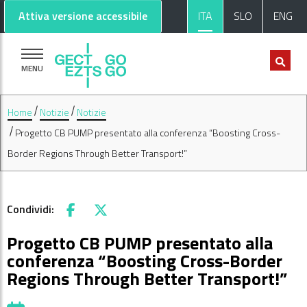
Vai al contenuto principale
Vai al footer
Attiva versione accessibile
ITA
SLO
ENG
MENU
Home
Notizie
Notizie
Progetto CB PUMP presentato alla conferenza “Boosting Cross-
Border Regions Through Better Transport!”
Condividi:
Facebook
X
Progetto CB PUMP presentato alla
conferenza “Boosting Cross-Border
Regions Through Better Transport!”