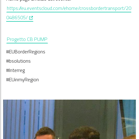
https://eu.eventscloud.com/ehome/crossbordertransport/20
, opens in a new window
0486505/
Progetto CB PUMP
#EUBorderRegions
#bsolutions
#Interreg
#EUinmyRegion