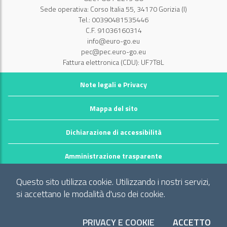
Sede operativa: Corso Italia 55, 34170 Gorizia (I)
Tel.: 00390481535446
C.F. 91036160314
info@euro-go.eu
pec@pec.euro-go.eu
Fattura elettronica (CDU): UF7T8L
Note legali e Privacy
Mappa del sito
Dichiarazione di accessibilità
Amministrazione trasparente
©2026 GECT GO / EZTS GO
Questo sito utilizza cookie. Utilizzando i nostri servizi,
Realizzato da infoFactory Web Agency.
si accettano le modalità d'uso dei cookie.
Gruppo europeo di cooperazione territoriale
PRIVACY E COOKIE
ACCETTO
"Territorio dei comuni: Comune di Gorizia (I), Mestna občina Nova
I CO