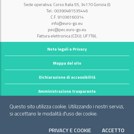
Sede operativa: Corso Italia 55, 34170 Gorizia (I)
Tel.: 00390481535446
C.F. 91036160314
info@euro-go.eu
pec@pec.euro-go.eu
Fattura elettronica (CDU): UF7T8L
Note legali e Privacy
Mappa del sito
Dichiarazione di accessibilità
Amministrazione trasparente
©2026 GECT GO / EZTS GO
Questo sito utilizza cookie. Utilizzando i nostri servizi,
Realizzato da infoFactory Web Agency.
si accettano le modalità d'uso dei cookie.
Gruppo europeo di cooperazione territoriale
"Territorio dei comuni: Comune di Gorizia (I), Mestna občina Nova
PRIVACY E COOKIE
ACCETTO
I CO