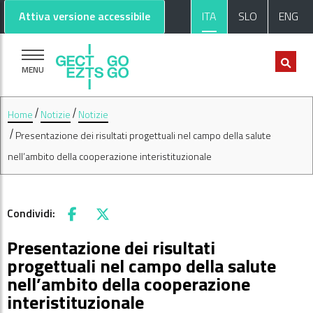
Vai al contenuto principale
Vai al footer
Attiva versione accessibile
ITA
SLO
ENG
MENU
Home
Notizie
Notizie
Presentazione dei risultati progettuali nel campo della salute
nell’ambito della cooperazione interistituzionale
Condividi:
Facebook
X
Presentazione dei risultati
progettuali nel campo della salute
nell’ambito della cooperazione
interistituzionale