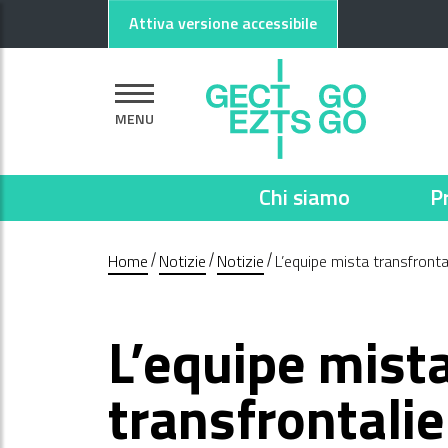
Vai al contenuto principale
Vai al footer
Attiva versione accessibile
MENU
Chi siamo
P
Home
Notizie
Notizie
L’equipe mista transfronta
L’equipe mist
transfrontalie