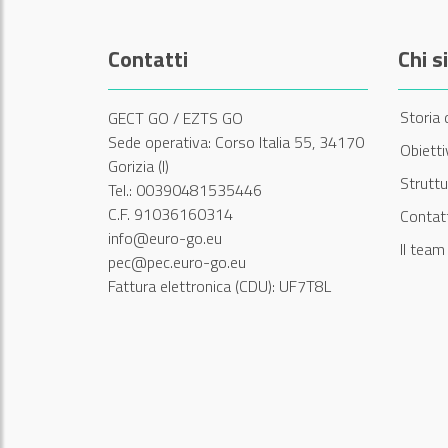
Contatti
Chi 
Storia 
GECT GO / EZTS GO
Sede operativa: Corso Italia 55, 34170
Obiett
Gorizia (I)
Struttu
Tel.: 00390481535446
C.F. 91036160314
Contatt
info@euro-go.eu
Il tea
pec@pec.euro-go.eu
Fattura elettronica (CDU): UF7T8L