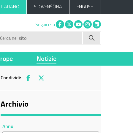
ITALIANO
SLOVENŠČINA
ENGLISH
Facebook
X
You tube
Instagram
Linkedin
Seguici su
Cerca nel sito
vrope
Notizie
Condividi:
Facebook
X
Archivio
Anno