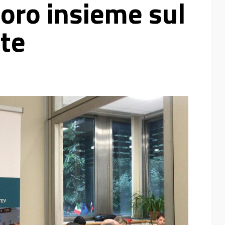
voro insieme sul
ute