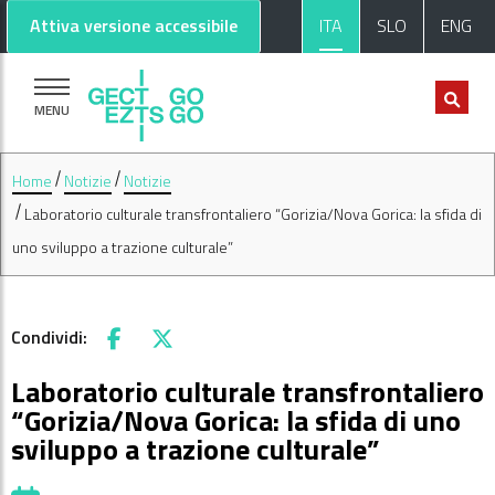
Vai al contenuto principale
Vai al footer
Attiva versione accessibile
ITA
SLO
ENG
MENU
Home
Notizie
Notizie
Laboratorio culturale transfrontaliero “Gorizia/Nova Gorica: la sfida di
uno sviluppo a trazione culturale”
Condividi:
Facebook
X
Laboratorio culturale transfrontaliero
“Gorizia/Nova Gorica: la sfida di uno
sviluppo a trazione culturale”