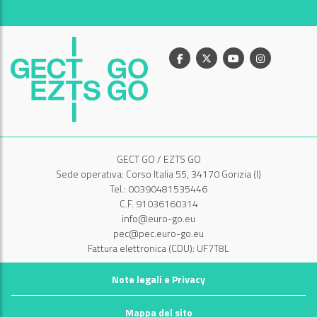
Facebook
X
Youtube
Instagram
GECT GO / EZTS GO
Sede operativa: Corso Italia 55, 34170 Gorizia (I)
Tel.: 00390481535446
C.F. 91036160314
info@euro-go.eu
pec@pec.euro-go.eu
Fattura elettronica (CDU): UF7T8L
Note legali e Privacy
Mappa del sito