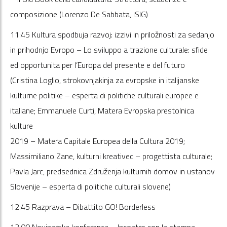
composizione (Lorenzo De Sabbata, ISIG)
11:45 Kultura spodbuja razvoj: izzivi in priložnosti za sedanjo
in prihodnjo Evropo – Lo sviluppo a trazione culturale: sfide
ed opportunita per l’Europa del presente e del futuro
(Cristina Loglio, strokovnjakinja za evropske in italijanske
kulturne politike – esperta di politiche culturali europee e
italiane; Emmanuele Curti, Matera Evropska prestolnica
kulture
2019 – Matera Capitale Europea della Cultura 2019;
Massimiliano Zane, kulturni kreativec – progettista culturale;
Pavla Jarc, predsednica Združenja kulturnih domov in ustanov
Slovenije – esperta di politiche culturali slovene)
12:45 Razprava – Dibattito GO! Borderless
13:00 Novinarska konferenca – Incontro con la stampa