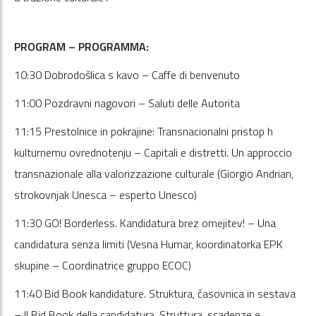
PROGRAM – PROGRAMMA:
10:30 Dobrodošlica s kavo – Caffe di benvenuto
11:00 Pozdravni nagovori – Saluti delle Autorita
11:15 Prestolnice in pokrajine: Transnacionalni pristop h
kulturnemu ovrednotenju – Capitali e distretti. Un approccio
transnazionale alla valorizzazione culturale (Giorgio Andrian,
strokovnjak Unesca – esperto Unesco)
11:30 GO! Borderless. Kandidatura brez omejitev! – Una
candidatura senza limiti (Vesna Humar, koordinatorka EPK
skupine – Coordinatrice gruppo ECOC)
11:40 Bid Book kandidature. Struktura, časovnica in sestava
– Il Bid Book della candidatura. Struttura, scadenze e