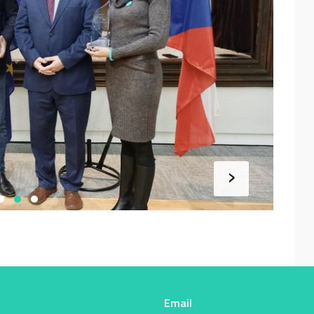
›
Email