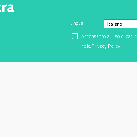
tra
Lingua
Acconsento all'uso di dati 
nella
Privacy Policy