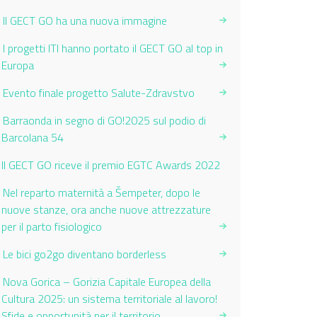
Il GECT GO ha una nuova immagine
I progetti ITI hanno portato il GECT GO al top in
Europa
Evento finale progetto Salute-Zdravstvo
Barraonda in segno di GO!2025 sul podio di
Barcolana 54
Current Page:
Il GECT GO riceve il premio EGTC Awards 2022
Nel reparto maternità a Šempeter, dopo le
nuove stanze, ora anche nuove attrezzature
per il parto fisiologico
Le bici go2go diventano borderless
Nova Gorica – Gorizia Capitale Europea della
Cultura 2025: un sistema territoriale al lavoro!
Sfide e opportunità per il territorio