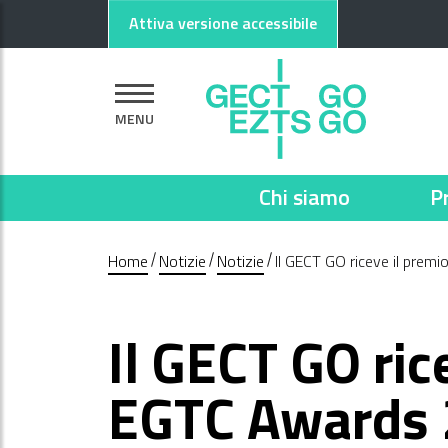
Vai al contenuto principale
Vai al footer
Attiva versione accessibile
MENU
Chi siamo
P
Home
Notizie
Notizie
Il GECT GO riceve il pre
Il GECT GO ric
EGTC Awards