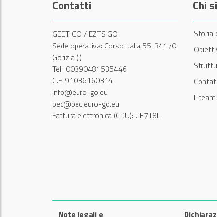
Contatti
Chi 
Storia 
GECT GO / EZTS GO
Sede operativa: Corso Italia 55, 34170
Obiett
Gorizia (I)
Struttu
Tel.: 00390481535446
C.F. 91036160314
Contatt
info@euro-go.eu
Il tea
pec@pec.euro-go.eu
Fattura elettronica (CDU): UF7T8L
Note legali e
Dichiaraz