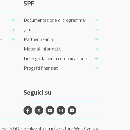
SPF
Documentazione di programma
Jems
si
Partner Search
Materiali informativi
Linee guida per la comunicazione
Progetti finanziati
Seguici su
Facebook
X
YouTube
Instagram
Linkedin
/ EZTS GO
-
Realizzato da infoFactory Web Agency.