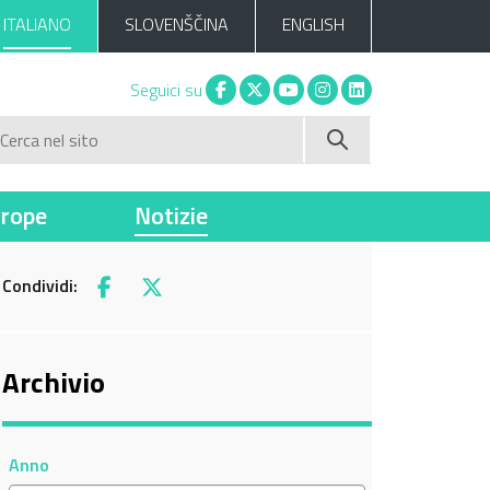
ITALIANO
SLOVENŠČINA
ENGLISH
Facebook
X
You tube
Instagram
Linkedin
Seguici su
Cerca nel sito
vrope
Notizie
Condividi:
Facebook
X
Archivio
Anno