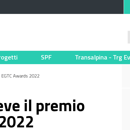
rogetti
SPF
Transalpina - Trg E
mio EGTC Awards 2022
eve il premio
 2022