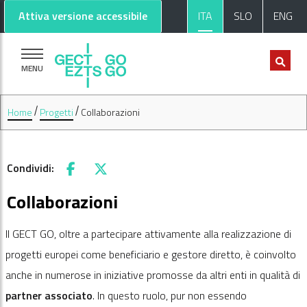
Vai al contenuto principale
Vai al footer
Attiva versione accessibile
ITA
SLO
ENG
MENU
Home
Progetti
Collaborazioni
Condividi:
Facebook
X
Collaborazioni
Il GECT GO, oltre a partecipare attivamente alla realizzazione di
progetti europei come beneficiario e gestore diretto, è coinvolto
anche in numerose in iniziative promosse da altri enti in qualità di
partner associato
. In questo ruolo, pur non essendo