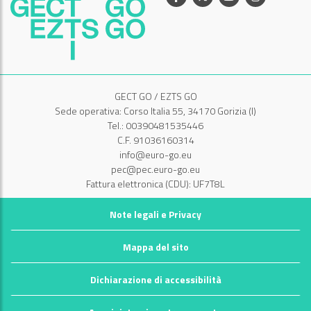
GECT GO / EZTS GO
Sede operativa: Corso Italia 55, 34170 Gorizia (I)
Tel.: 00390481535446
C.F. 91036160314
info@euro-go.eu
pec@pec.euro-go.eu
Fattura elettronica (CDU): UF7T8L
Note legali e Privacy
Mappa del sito
Dichiarazione di accessibilità