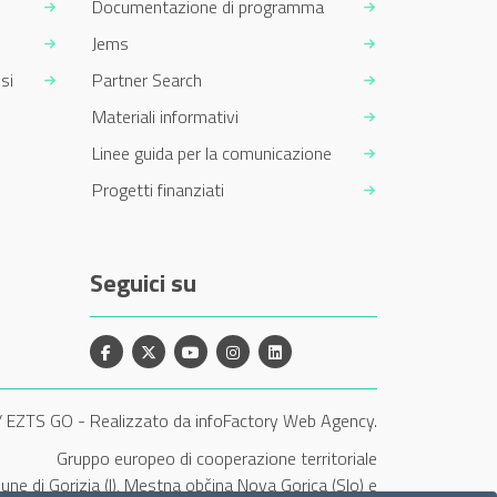
Documentazione di programma
Jems
si
Partner Search
Materiali informativi
Linee guida per la comunicazione
Progetti finanziati
Seguici su
Facebook
X
YouTube
Instagram
Linkedin
/ EZTS GO
-
Realizzato da infoFactory Web Agency.
Gruppo europeo di cooperazione territoriale
une di Gorizia (I), Mestna občina Nova Gorica (Slo) e