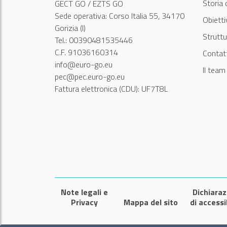
Storia 
GECT GO / EZTS GO
Sede operativa: Corso Italia 55, 34170
Obiett
Gorizia (I)
Struttu
Tel.: 00390481535446
C.F. 91036160314
Contatt
info@euro-go.eu
Il tea
pec@pec.euro-go.eu
Fattura elettronica (CDU): UF7T8L
Note legali e
Dichiaraz
Privacy
Mappa del sito
di accessi