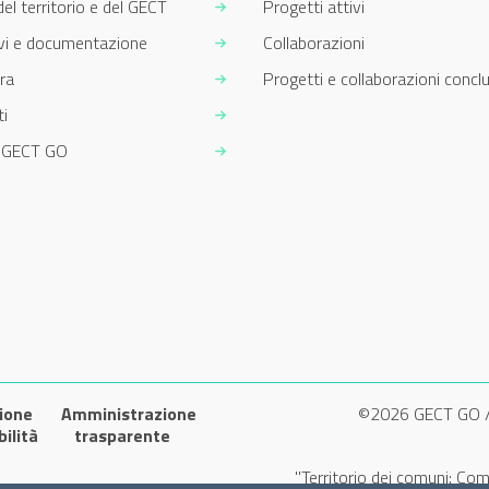
del territorio e del GECT
Progetti attivi
ivi e documentazione
Collaborazioni
ra
Progetti e collaborazioni conclu
i
m GECT GO
ione
Amministrazione
©2026 GECT GO 
bilità
trasparente
"Territorio dei comuni: Com