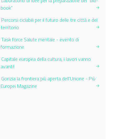
Laboratorio di idee per la preparazione del “bid-
book”
Percorsi ciclabili per il futuro delle tre città e del
territorio
Task force Salute mentale - evento di
formazione
Capitale europea della cultura, i lavori vanno
avanti!
Gorizia la frontiera più aperta dell'Unione - Più
Europei Magazine