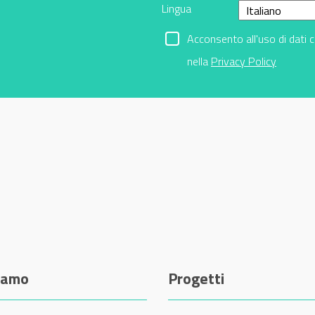
Lingua
Acconsento all'uso di dati 
nella
Privacy Policy
siamo
Progetti