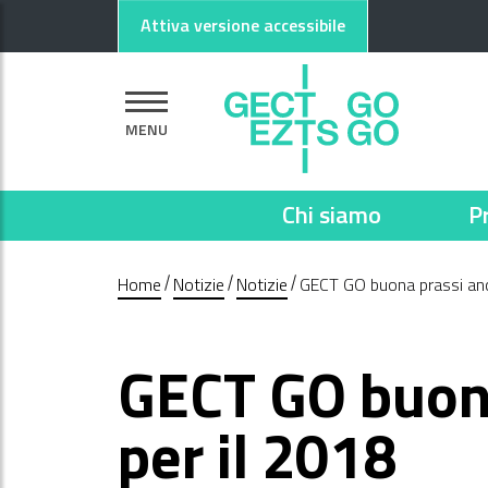
Vai al contenuto principale
Vai al footer
Attiva versione accessibile
MENU
Chi siamo
P
Home
Notizie
Notizie
GECT GO buona prassi anc
GECT GO buon
per il 2018