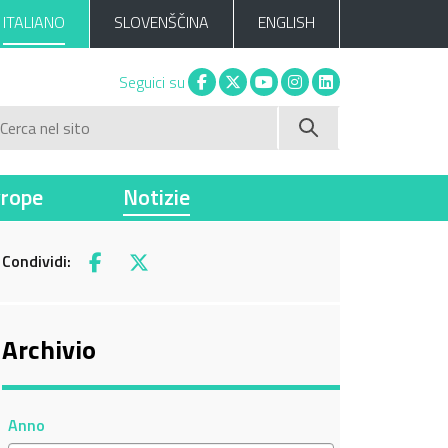
ITALIANO
SLOVENŠČINA
ENGLISH
Facebook
X
You tube
Instagram
Linkedin
Seguici su
Cerca nel sito
vrope
Notizie
Condividi:
Facebook
X
Archivio
Anno