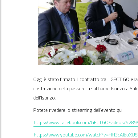
Oggi è stato firmato il contratto tra il GECT GO e la 
costruzione della passerella sul fiume Isonzo a Sal
dell’Isonzo.
Potete rivedere lo streaming dell’evento qui:
https://www.facebook.com/GECTGO/videos/528
https://www.youtube.com/watch?v=HH3cAIboXU8