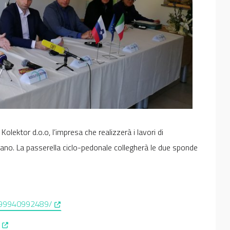
Kolektor d.o.o, l’impresa che realizzerà i lavori di
cano. La passerella ciclo-pedonale collegherà le due sponde
, opens in a new window
999940992489/
, opens in a new window