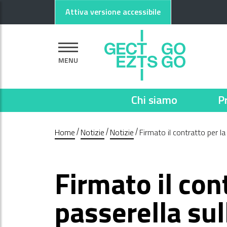
Vai al contenuto principale
Vai al footer
Attiva versione accessibile
MENU
Chi siamo
P
Home
Notizie
Notizie
Firmato il contratto per la
Firmato il con
passerella sul