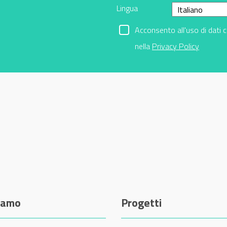
Lingua
Acconsento all'uso di dati 
nella
Privacy Policy
siamo
Progetti