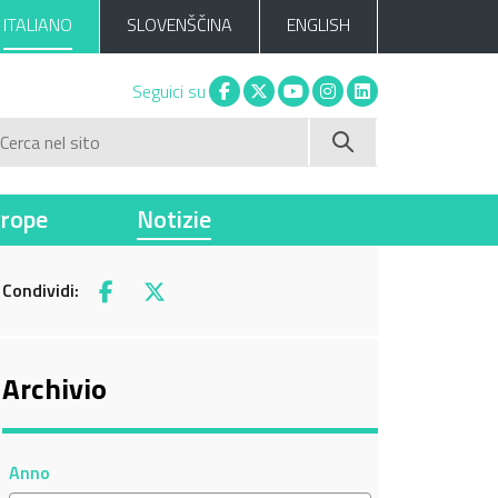
ITALIANO
SLOVENŠČINA
ENGLISH
Facebook
X
You tube
Instagram
Linkedin
Seguici su
Cerca nel sito
vrope
Notizie
Condividi:
Facebook
X
Archivio
Anno