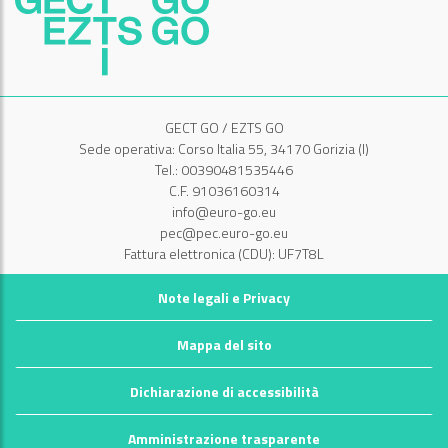
GECT GO / EZTS GO
Sede operativa: Corso Italia 55, 34170 Gorizia (I)
Tel.: 00390481535446
C.F. 91036160314
info@euro-go.eu
pec@pec.euro-go.eu
Fattura elettronica (CDU): UF7T8L
Note legali e Privacy
Mappa del sito
Dichiarazione di accessibilità
Amministrazione trasparente