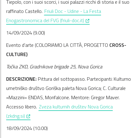
Tiepolo, con i suoi scorci, i suoi palazzi ricchi di storia e il suo
raffinato Castello.
Friuli Doc - Udine - La Festa
, opens in a new window
Enogastronomica del FVG (friuli-doc.it)
14/09/2024 (9.00)
Evento d'arte (COLORIAMO LA CITTÀ, PROGETTO
CROSS-
CULTURE)
Točka ZKD, Gradnikove brigade 25, Nova Gorica
DESCRIZIONE:
Pittura del sottopasso. Partecipanti: Kulturno
umetniško društvo Goriška paleta Nova Gorica; C. Culturale
»Mazzini« ENDAS, Monfalcone. Mentore: Gregor Maver.
Accesso libero.
Zveza kulturnih društev Nova Gorica
, opens in a new window
(zkdng.si)
18/09/2024 (10.00)