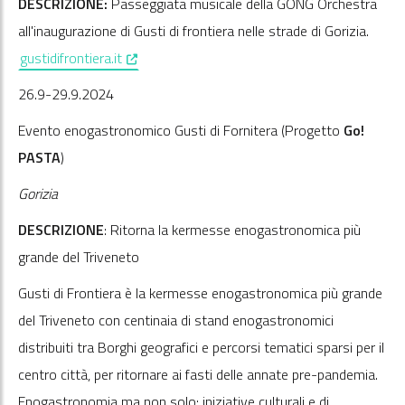
DESCRIZIONE:
Passeggiata musicale della GONG Orchestra
all'inaugurazione di Gusti di frontiera nelle strade di Gorizia.
, opens in a new window
gustidifrontiera.it
26.9-29.9.2024
Evento enogastronomico Gusti di Fornitera (Progetto
Go!
PASTA
)
Gorizia
DESCRIZIONE
: Ritorna la kermesse enogastronomica più
grande del Triveneto
Gusti di Frontiera è la kermesse enogastronomica più grande
del Triveneto con centinaia di stand enogastronomici
distribuiti tra Borghi geografici e percorsi tematici sparsi per il
centro città, per ritornare ai fasti delle annate pre-pandemia.
Enogastronomia ma non solo: iniziative culturali e di