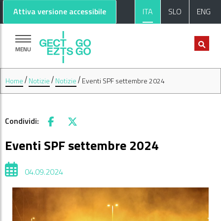
Vai al contenuto principale
Vai al footer
Attiva versione accessibile
ITA
SLO
ENG
MENU
Home
Notizie
Notizie
Eventi SPF settembre 2024
Condividi:
Facebook
X
Eventi SPF settembre 2024
04.09.2024