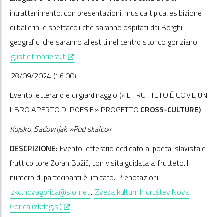
intrattenimento, con presentazioni, musica tipica, esibizione
di ballerini e spettacoli che saranno ospitati dai Borghi
geografici che saranno allestiti nel centro storico goriziano.
, opens in a new window
gustidifrontiera.it
28/09/2024 (16.00)
Evento letterario e di giardinaggio («IL FRUTTETO È COME UN
LIBRO APERTO DI POESIE.» PROGETTO
CROSS-CULTURE)
Kojsko, Sadovnjak »Pod skalco«
DESCRIZIONE:
Evento letterario dedicato al poeta, slavista e
frutticoltore Zoran Božič, con visita guidata al frutteto. Il
numero di partecipanti è limitato. Prenotazioni:
zkd.novagorica@siol.net
.
Zveza kulturnih društev Nova
, opens in a new window
Gorica (zkdng.si)