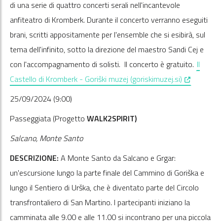
di una serie di quattro concerti serali nell'incantevole
anfiteatro di Kromberk. Durante il concerto verranno eseguiti
brani, scritti appositamente per l'ensemble che si esibirà, sul
tema dell'infinito, sotto la direzione del maestro Sandi Cej e
con l'accompagnamento di solisti. Il concerto è gratuito.
Il
, opens in 
Castello di Kromberk - Goriški muzej (goriskimuzej.si)
25/09/2024 (9:00)
Passeggiata (Progetto
WALK2SPIRIT)
Salcano, Monte Santo
DESCRIZIONE:
A Monte Santo da Salcano e Grgar:
un'escursione lungo la parte finale del Cammino di Goriška e
lungo il Sentiero di Urška, che è diventato parte del Circolo
transfrontaliero di San Martino. I partecipanti iniziano la
camminata alle 9.00 e alle 11.00 si incontrano per una piccola