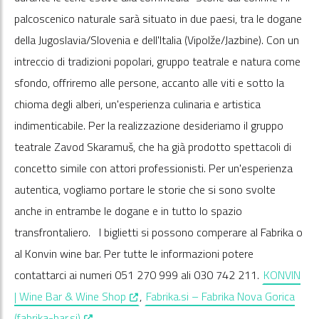
palcoscenico naturale sarà situato in due paesi, tra le dogane
della Jugoslavia/Slovenia e dell'Italia (Vipolže/Jazbine). Con un
intreccio di tradizioni popolari, gruppo teatrale e natura come
sfondo, offriremo alle persone, accanto alle viti e sotto la
chioma degli alberi, un'esperienza culinaria e artistica
indimenticabile. Per la realizzazione desideriamo il gruppo
teatrale Zavod Skaramuš, che ha già prodotto spettacoli di
concetto simile con attori professionisti. Per un'esperienza
autentica, vogliamo portare le storie che si sono svolte
anche in entrambe le dogane e in tutto lo spazio
transfrontaliero. I biglietti si possono comperare al Fabrika o
al Konvin wine bar. Per tutte le informazioni potere
contattarci ai numeri 051 270 999 ali 030 742 211.
KONVIN
, opens in a new window
| Wine Bar & Wine Shop
,
Fabrika.si – Fabrika Nova Gorica
, opens in a new window
(fabrika-bar.si)