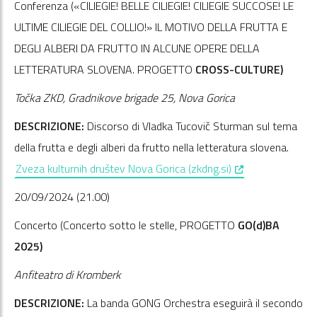
Conferenza («CILIEGIE! BELLE CILIEGIE! CILIEGIE SUCCOSE! LE
ULTIME CILIEGIE DEL COLLIO!» IL MOTIVO DELLA FRUTTA E
DEGLI ALBERI DA FRUTTO IN ALCUNE OPERE DELLA
LETTERATURA SLOVENA. PROGETTO
CROSS-CULTURE)
Točka ZKD, Gradnikove brigade 25, Nova Gorica
DESCRIZIONE:
Discorso di Vladka Tucovič Sturman sul tema
della frutta e degli alberi da frutto nella letteratura slovena.
, opens in a new 
Zveza kulturnih društev Nova Gorica (zkdng.si)
20/09/2024 (21.00)
Concerto (Concerto sotto le stelle, PROGETTO
GO(d)BA
2025)
Anfiteatro di Kromberk
DESCRIZIONE:
La banda GONG Orchestra eseguirà il secondo