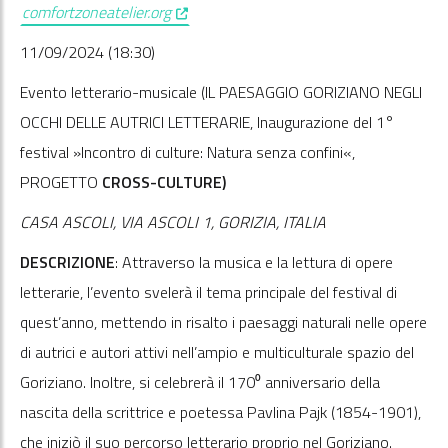
, opens in a new window
comfortzoneatelier.org
11/09/2024 (18:30)
Evento letterario-musicale (IL PAESAGGIO GORIZIANO NEGLI
OCCHI DELLE AUTRICI LETTERARIE, Inaugurazione del 1°
festival »Incontro di culture: Natura senza confini«,
PROGETTO
CROSS-CULTURE)
CASA ASCOLI, VIA ASCOLI 1, GORIZIA, ITALIA
DESCRIZIONE
: Attraverso la musica e la lettura di opere
letterarie, l’evento svelerà il tema principale del festival di
quest’anno, mettendo in risalto i paesaggi naturali nelle opere
di autrici e autori attivi nell’ampio e multiculturale spazio del
Goriziano. Inoltre, si celebrerà il 170⁰ anniversario della
nascita della scrittrice e poetessa Pavlina Pajk (1854-1901),
che iniziò il suo percorso letterario proprio nel Goriziano.