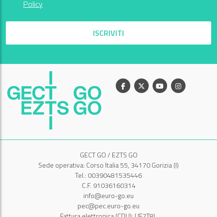
Policy
ISCRIVITI
Facebook
X
Youtube
Instagram
GECT GO / EZTS GO
Sede operativa: Corso Italia 55, 34170 Gorizia (I)
Tel.: 00390481535446
C.F. 91036160314
info@euro-go.eu
pec@pec.euro-go.eu
Fattura elettronica (CDU): UF7T8L