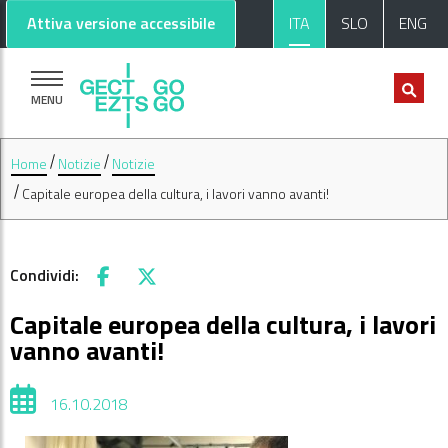
Vai al contenuto principale
Vai al footer
Attiva versione accessibile
ITA
SLO
ENG
MENU
Home
Notizie
Notizie
Capitale europea della cultura, i lavori vanno avanti!
Condividi:
Facebook
X
Capitale europea della cultura, i lavori
vanno avanti!
16.10.2018