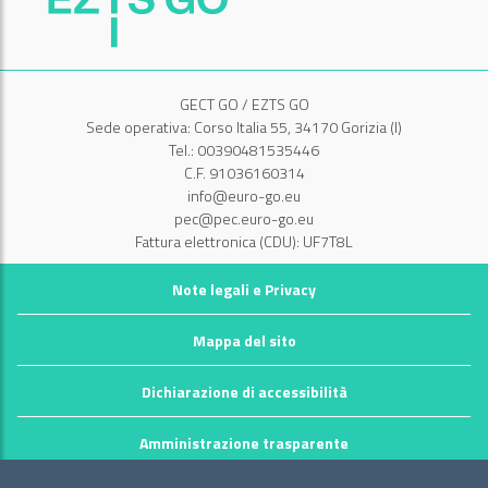
GECT GO / EZTS GO
Sede operativa: Corso Italia 55, 34170 Gorizia (I)
Tel.: 00390481535446
C.F. 91036160314
info@euro-go.eu
pec@pec.euro-go.eu
Fattura elettronica (CDU): UF7T8L
Note legali e Privacy
Mappa del sito
Dichiarazione di accessibilità
Amministrazione trasparente