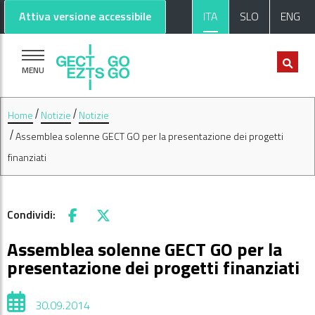
Vai al contenuto principale
Vai al footer
Attiva versione accessibile
ITA
SLO
ENG
MENU
Home
Notizie
Notizie
Assemblea solenne GECT GO per la presentazione dei progetti
finanziati
Condividi:
Facebook
X
Assemblea solenne GECT GO per la
presentazione dei progetti finanziati
30.09.2014