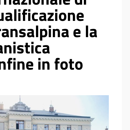
ualificazione
ransalpina e la
anistica
nfine in foto