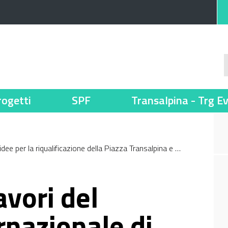
rogetti
SPF
Transalpina - Trg E
idee per la riqualificazione della Piazza Transalpina e …
avori del
rnazionale di