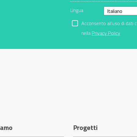
Lingua
Acconsento all'uso di dati 
nella
Privacy Policy
siamo
Progetti