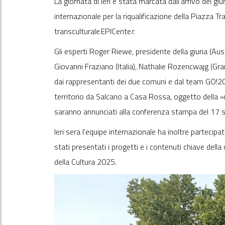
La giornata di ieri è stata marcata dall'arrivo dei gi
internazionale per la riqualificazione della Piazza Tr
transculturale EPICente
r
.
Gli esperti Roger Riewe, presidente della giuria (Aust
Giovanni Fraziano (Italia), Nathalie Rozencwajg (Gra
dai rappresentanti dei due comuni e dal team GO!202
territorio da Salcano a Casa Rossa, oggetto della »ric
saranno annunciati alla conferenza stampa del 17
Ieri sera l'equipe internazionale ha inoltre partecip
stati presentati i progetti e i contenuti chiave dell
della Cultura 2025.