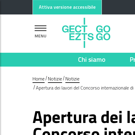
Vai al contenuto principale
Vai al footer
Attiva versione accessibile
MENU
Chi siamo
P
Home
Notizie
Notizie
Apertura dei lavori del Concorso internazionale di 
Apertura dei l
Concorso inte