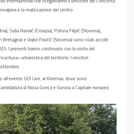
urati internazionali che sceglieranno il vincitore del Concorso
ansalpina e la realizzazione del centro
ria), Saša Randić (Croazia), Polona Filipič (Slovenia),
n Bretagna) e Vojko Pavčič (Slovenia) sono stati accolti
5. I presenti hanno continuato con la visita del
ucitura« urbanistica del territorio. I vincitori
 settembre.
ato all'evento GO! Live, al Kinemax, dove sono
a candidatura di Nova Gorica e Gorizia a Capitale europea