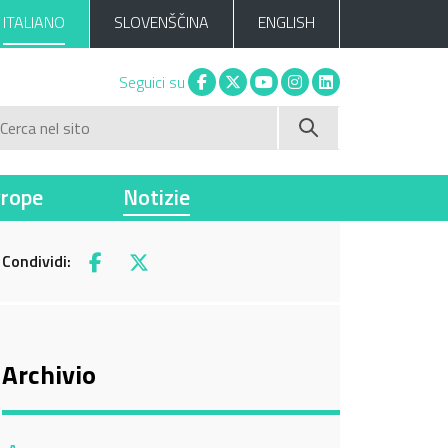
ITALIANO
SLOVENŠČINA
ENGLISH
Facebook
X
You tube
Instagram
Linkedin
Seguici su
Cerca nel sito
vrope
Notizie
Condividi:
Facebook
X
Archivio