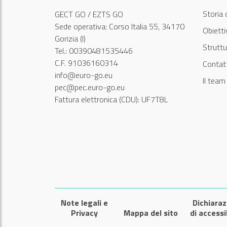
Storia 
GECT GO / EZTS GO
Sede operativa: Corso Italia 55, 34170
Obiett
Gorizia (I)
Struttu
Tel.: 00390481535446
C.F. 91036160314
Contatt
info@euro-go.eu
Il tea
pec@pec.euro-go.eu
Fattura elettronica (CDU): UF7T8L
Note legali e
Dichiaraz
Privacy
Mappa del sito
di accessi