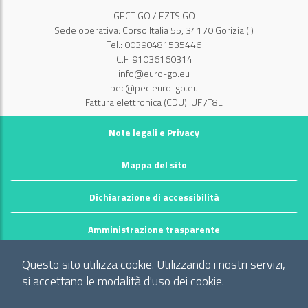
GECT GO / EZTS GO
Sede operativa: Corso Italia 55, 34170 Gorizia (I)
Tel.: 00390481535446
C.F. 91036160314
info@euro-go.eu
pec@pec.euro-go.eu
Fattura elettronica (CDU): UF7T8L
Note legali e Privacy
Mappa del sito
Dichiarazione di accessibilità
Amministrazione trasparente
©2026 GECT GO / EZTS GO
Questo sito utilizza cookie. Utilizzando i nostri servizi,
Realizzato da infoFactory Web Agency.
si accettano le modalità d'uso dei cookie.
Gruppo europeo di cooperazione territoriale