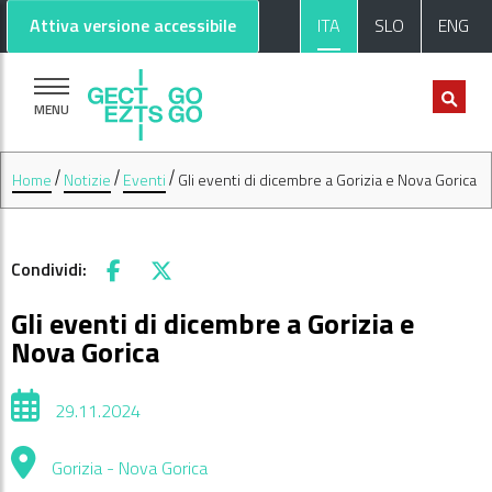
Vai al contenuto principale
Vai al footer
Attiva versione accessibile
ITA
SLO
ENG
MENU
Home
Notizie
Eventi
Gli eventi di dicembre a Gorizia e Nova Gorica
Condividi:
Facebook
X
Gli eventi di dicembre a Gorizia e
Nova Gorica
29.11.2024
Gorizia - Nova Gorica