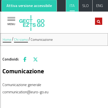
Vai al contenuto principale
Vai al footer
Attiva versione accessibile
ITA
SLO
ENG
MENU
Home
Chi siamo
Comunicazione
Condividi:
Facebook
X
Comunicazione
Comunicazione generale
communication@euro-go.eu