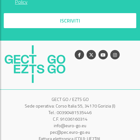
Policy
ISCRIVITI
Facebook
X
Youtube
Instagram
GECT GO / EZTS GO
Sede operativa: Corso Italia 55, 34170 Gorizia (I)
Tel.: 00390481535446
C.F. 91036160314
info@euro-go.eu
pec@pec.euro-go.eu
Fattura elettronica (CDU): UF7T8L