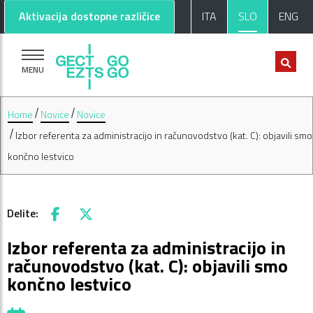
Pojdi na glavno vsebino
Pojdi na nogo strani
Aktivacija dostopne različice
ITA
SLO
ENG
MENU
Home
Novice
Novice
Izbor referenta za administracijo in računovodstvo (kat. C): objavili smo
končno lestvico
Delite:
Facebook
X
Izbor referenta za administracijo in
računovodstvo (kat. C): objavili smo
končno lestvico