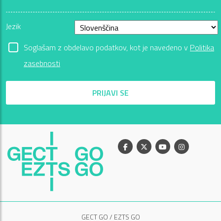
Jezik
Soglašam z obdelavo podatkov, kot je navedeno v
Politika
zasebnosti
PRIJAVI SE
Facebook
X
Youtube
Instagram
GECT GO / EZTS GO