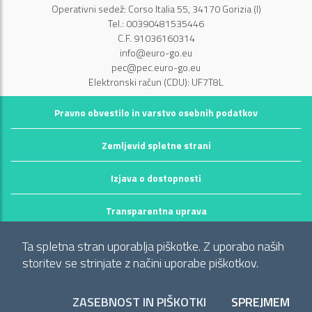
Operativni sedež: Corso Italia 55, 34170 Gorizia (I)
Tel.: 00390481535446
C.F. 91036160314
info@euro-go.eu
pec@pec.euro-go.eu
Elektronski račun (CDU): UF7T8L
Pravno obvestilo in varstvo osebnih podatkov
Zemljevid spletne strani
Izjava o dostopnosti
Transparentna uprava
©2026 GECT GO / EZTS GO
Ta spletna stran uporablja piškotke. Z uporabo naših
Realizzato da infoFactory Web Agency.
storitev se strinjate z načini uporabe piškotkov.
Evropsko združenje za teritorialno sodelovanje
ZASEBNOST IN PIŠKOTKI
SPREJMEM
"Območje občin: Comune di Gorizia (I), Mestna občina Nova Gorica
PIŠ