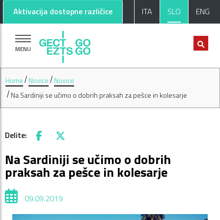
Pojdi na glavno vsebino
Pojdi na nogo strani
Aktivacija dostopne različice
ITA
SLO
ENG
MENU
Home
Novice
Novice
Na Sardiniji se učimo o dobrih praksah za pešce in kolesarje
Delite:
Facebook
X
Na Sardiniji se učimo o dobrih
praksah za pešce in kolesarje
09.09.2019