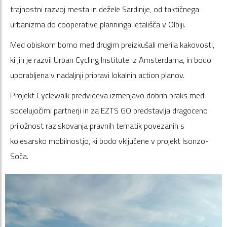
trajnostni razvoj mesta in dežele Sardinije, od taktičnega
urbanizma do cooperative planninga letališča v Olbiji.
Med obiskom bomo med drugim preizkušali merila kakovosti,
ki jih je razvil Urban Cycling Institute iz Amsterdama, in bodo
uporabljena v nadaljnji pripravi lokalnih action planov.
Projekt Cyclewalk predvideva izmenjavo dobrih praks med
sodelujočimi partnerji in za EZTS GO predstavlja dragoceno
priložnost raziskovanja pravnih tematik povezanih s
kolesarsko mobilnostjo, ki bodo vključene v projekt Isonzo-
Soča.