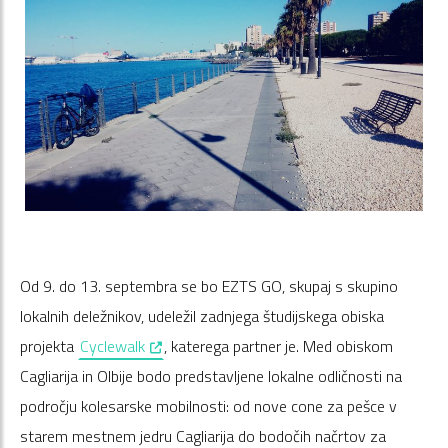
Od 9. do 13. septembra se bo EZTS GO, skupaj s skupino
lokalnih deležnikov, udeležil zadnjega študijskega obiska
, opens in a new window
projekta
Cyclewalk
, katerega partner je. Med obiskom
Cagliarija in Olbije bodo predstavljene lokalne odličnosti na
področju kolesarske mobilnosti: od nove cone za pešce v
starem mestnem jedru Cagliarija do bodočih načrtov za