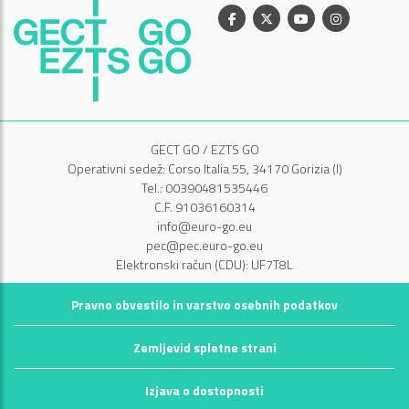
Facebook
X
Youtube
Instagram
GECT GO / EZTS GO
Operativni sedež: Corso Italia 55, 34170 Gorizia (I)
Tel.: 00390481535446
C.F. 91036160314
info@euro-go.eu
pec@pec.euro-go.eu
Elektronski račun (CDU): UF7T8L
Pravno obvestilo in varstvo osebnih podatkov
Zemljevid spletne strani
Izjava o dostopnosti