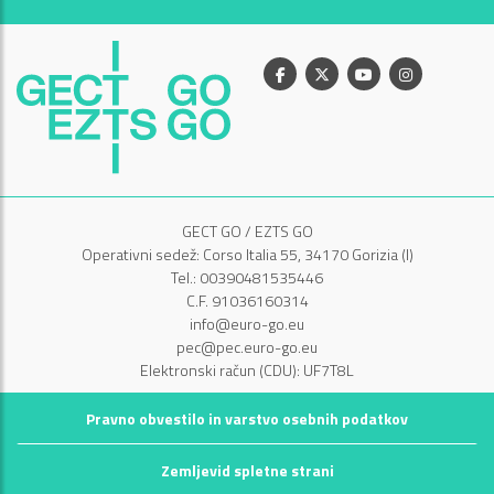
Facebook
X
Youtube
Instagram
GECT GO / EZTS GO
Operativni sedež: Corso Italia 55, 34170 Gorizia (I)
Tel.: 00390481535446
C.F. 91036160314
info@euro-go.eu
pec@pec.euro-go.eu
Elektronski račun (CDU): UF7T8L
Pravno obvestilo in varstvo osebnih podatkov
Zemljevid spletne strani