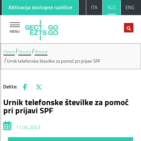
Pojdi na glavno vsebino
Pojdi na nogo strani
Aktivacija dostopne različice
ITA
SLO
ENG
MENU
Home
Novice
Novice
Urnik telefonske številke za pomoč pri prijavi SPF
Delite:
Facebook
X
Urnik telefonske številke za pomoč
pri prijavi SPF
17.04.2023